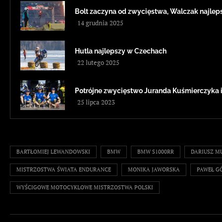
Bolt zaczyna od zwycięstwa, Walczak najleps
14 grudnia 2025
Hutla najlepszy w Czechach
22 lutego 2025
Potrójne zwycięstwo Juranda Kuśmierczyka
25 lipca 2023
BARTŁOMIEJ LEWANDOWSKI
BMW
BMW S1000RR
DARIUSZ M
MISTRZOSTWA ŚWIATA ENDURANCE
MONIKA JAWORSKA
PAWEŁ G
WYŚCIGOWE MOTOCYKLOWE MISTRZOSTWA POLSKI