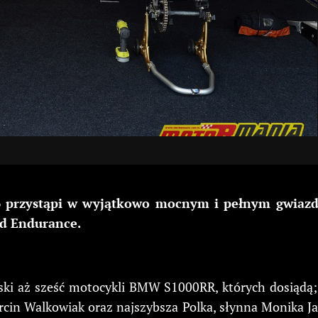
 przystąpi w wyjątkowo mocnym i pełnym gwiazd s
ld Endurance.
ski aż sześć motocykli BMW S1000RR, których dosiądą; 
rcin Walkowiak oraz najszybsza Polka, słynna Monika J