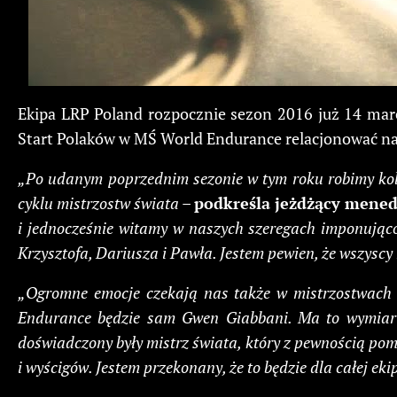
Ekipa LRP Poland rozpocznie sezon 2016 już 14 marca
Start Polaków w MŚ World Endurance relacjonować na 
„Po udanym poprzednim sezonie w tym roku robimy kole
cyklu mistrzostw świata
–
podkreśla jeżdżący menedż
i jednocześnie witamy w naszych szeregach imponująco
Krzysztofa, Dariusza i Pawła. Jestem pewien, że wszyscy
„Ogromne emocje czekają nas także w mistrzostwach
Endurance będzie sam Gwen Giabbani. Ma to wymiar nie
doświadczony były mistrz świata, który z pewnością pom
i wyścigów. Jestem przekonany, że to będzie dla całej ek