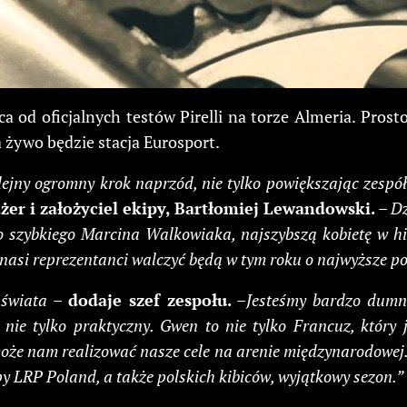
 od oficjalnych testów Pirelli na torze Almeria. Prosto
żywo będzie stacja Eurosport.
jny ogromny krok naprzód, nie tylko powiększając zespół 
er i założyciel ekipy, Bartłomiej Lewandowski.
–
Dz
 szybkiego Marcina Walkowiaka, najszybszą kobietę w his
 nasi reprezentanci walczyć będą w tym roku o najwyższe po
 świata
–
dodaje szef zespołu.
–
Jesteśmy bardzo dumn
 tylko praktyczny. Gwen to nie tylko Francuz, który jak 
oże nam realizować nasze cele na arenie międzynarodowej.
ipy LRP Poland, a także polskich kibiców, wyjątkowy sezon.”