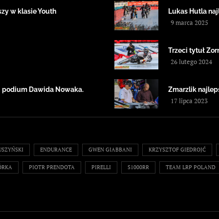
zy w klasie Youth
Lukas Hutla na
9 marca 2025
Trzeci tytuł Zor
26 lutego 2024
 i podium Dawida Nowaka.
Zmarzlik najlep
17 lipca 2023
USZYŃSKI
ENDURANCE
GWEN GIABBANI
KRZYSZTOF GIEDROJĆ
ÓRKA
PIOTR PRENDOTA
PIRELLI
S1000RR
TEAM LRP POLAND