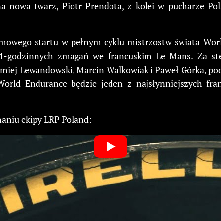
a nowa twarz, Piotr Prendota, z kolei w pucharze Po
omowego startu w pełnym cyklu mistrzostw świata Worl
 24-godzinnych zmagań we francuskim Le Mans. Za st
omiej Lewandowski, Marcin Walkowiak i Paweł Górka, pod
ld Endurance będzie jeden z najsłynniejszych franc
naniu ekipy LRP Poland: