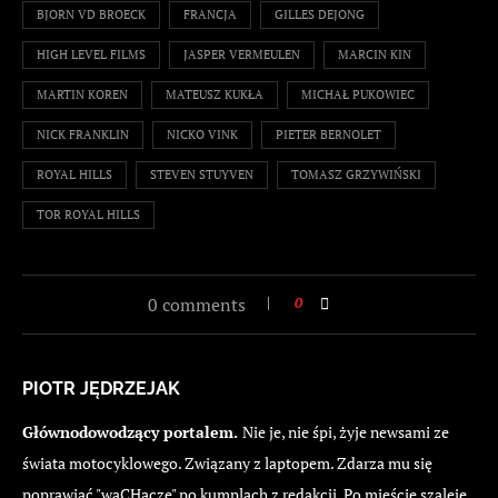
BJORN VD BROECK
FRANCJA
GILLES DEJONG
HIGH LEVEL FILMS
JASPER VERMEULEN
MARCIN KIN
MARTIN KOREN
MATEUSZ KUKŁA
MICHAŁ PUKOWIEC
NICK FRANKLIN
NICKO VINK
PIETER BERNOLET
ROYAL HILLS
STEVEN STUYVEN
TOMASZ GRZYWIŃSKI
TOR ROYAL HILLS
0 comments
0
PIOTR JĘDRZEJAK
Głównodowodzący portalem.
Nie je, nie śpi, żyje newsami ze
świata motocyklowego. Związany z laptopem. Zdarza mu się
poprawiać "waCHacze" po kumplach z redakcji. Po mieście szaleje