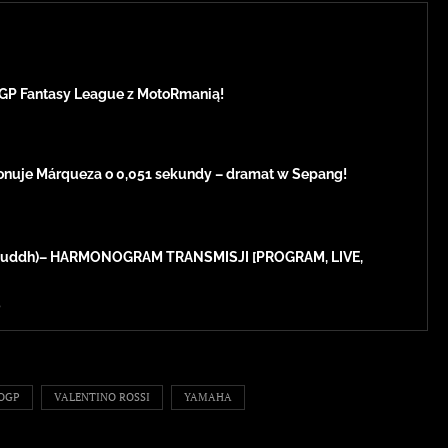
GP Fantasy League z MotoRmanią!
onuje Márqueza o 0,051 sekundy – dramat w Sepang!
 (Buddh)– HARMONOGRAM TRANSMISJI [PROGRAM, LIVE,
3
OGP
VALENTINO ROSSI
YAMAHA