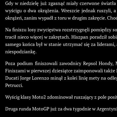
Gdy w niedzielę już zgasnąć miały czerwone światła
wyścigu o dwa okrążenia. Wreszcie jednak ruszyli, 
okrążeń, zanim wypadł z toru w drugim zakręcie. Choć 
Na finiszu losy zwycięstwa rozstrzygnęli pomiędzy s
tracił nieco więcej w zakrętach. Hiszpan poradził so
samego końca był w stanie utrzymać się za liderami, a
niespodziankę.
Poza podium finiszowali zawodnicy Repsol Hondy, M
Finiszami w pierwszej dziesiątce zaimponowali także R
Ducati Jorge Lorenzo minął z kolei linię mety na odle
Petrucci.
Wyścig klasy Moto2 zdominował ruszający z pole posi
Druga runda MotoGP już za dwa tygodnie w Argentyni