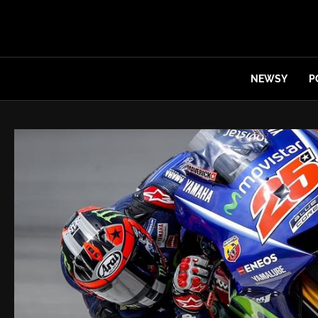
NEWSY
P