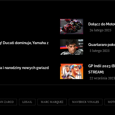
Dołącz do Moto
26 lutego 2025
! Ducati dominuje, Yamaha z
Quartararo pok
5 lutego 2025
GP Indii 2023
a i narodziny nowych gwiazd
STREAM]
22 września 202
NN ZARCO
LOSAIL
MARC MARQUEZ
MAVERICK VINALES
MOT