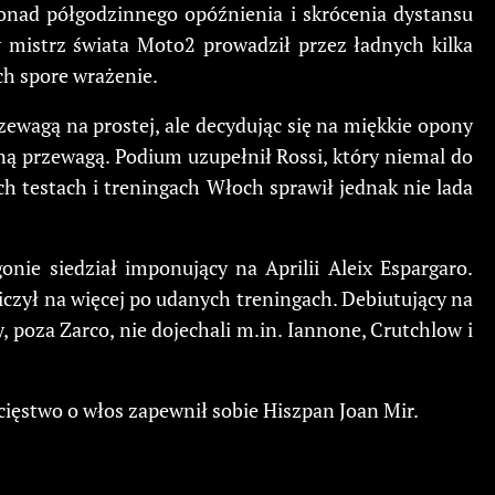
ponad półgodzinnego opóźnienia i skrócenia dystansu
y mistrz świata Moto2 prowadził przez ładnych kilka
ch spore wrażenie.
ewagą na prostej, ale decydując się na miękkie opony
lną przewagą. Podium uzupełnił Rossi, który niemal do
ych testach i treningach Włoch sprawił jednak nie lada
ie siedział imponujący na Aprilii Aleix Espargaro.
liczył na więcej po udanych treningach. Debiutujący na
, poza Zarco, nie dojechali m.in. Iannone, Crutchlow i
ięstwo o włos zapewnił sobie Hiszpan Joan Mir.