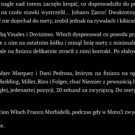
 nagle nad torem zaczęło kropić, co doprowadziło do 
a na czoło stawki wystrzelił… Johann Zarco! Dwukrotn
nie dojechał do mety, zrobił jednak na rywalach i kibica
obą Vinales i Dovizioso. Włoch dysponował co prawda prz
bie z nim na ostatnim kółku i minął linię mety z minima
le na finiszu delikatnie stracił z nimi kontakt. Po słab
arc Marquez i Dani Pedrosa, którym na finiszu na ogon
edding, Miller, Rins i Folger, choć Niemiec z pewnością 
głej, jedenastej pozycji, 20 sekund za zwycięzcą. Do mety
tion Włoch Franco Morbidelli, podczas gdy w Moto3 zwyc
e.