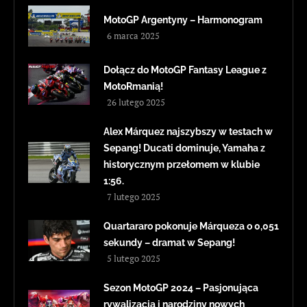
MotoGP Argentyny – Harmonogram
6 marca 2025
Dołącz do MotoGP Fantasy League z
MotoRmanią!
26 lutego 2025
Alex Márquez najszybszy w testach w
Sepang! Ducati dominuje, Yamaha z
historycznym przełomem w klubie
1:56.
7 lutego 2025
Quartararo pokonuje Márqueza o 0,051
sekundy – dramat w Sepang!
5 lutego 2025
Sezon MotoGP 2024 – Pasjonująca
rywalizacja i narodziny nowych