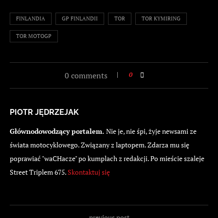
FINLANDIA
GP FINLANDII
TOR
TOR KYMIRING
TOR MOTOGP
0 comments
0
PIOTR JĘDRZEJAK
Głównodowodzący portalem.
Nie je, nie śpi, żyje newsami ze
świata motocyklowego. Związany z laptopem. Zdarza mu się
poprawiać "waCHacze" po kumplach z redakcji. Po mieście szaleje
Street Triplem 675.
Skontaktuj się
previous post