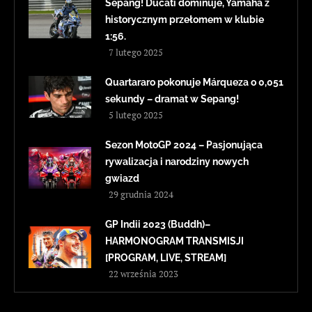
Sepang! Ducati dominuje, Yamaha z
historycznym przełomem w klubie
1:56.
7 lutego 2025
Quartararo pokonuje Márqueza o 0,051
sekundy – dramat w Sepang!
5 lutego 2025
Sezon MotoGP 2024 – Pasjonująca
rywalizacja i narodziny nowych
gwiazd
29 grudnia 2024
GP Indii 2023 (Buddh)–
HARMONOGRAM TRANSMISJI
[PROGRAM, LIVE, STREAM]
22 września 2023