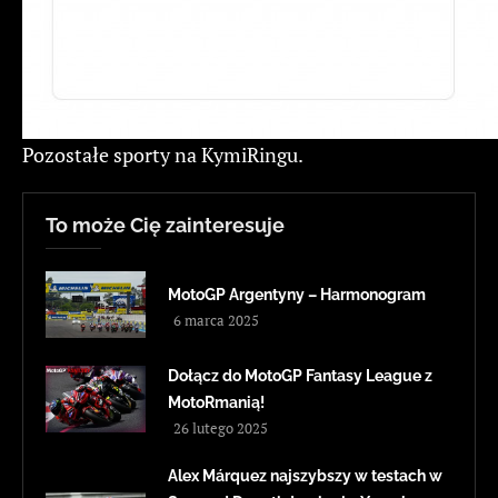
Pozostałe sporty na KymiRingu.
To może Cię zainteresuje
MotoGP Argentyny – Harmonogram
6 marca 2025
Dołącz do MotoGP Fantasy League z
MotoRmanią!
26 lutego 2025
Alex Márquez najszybszy w testach w