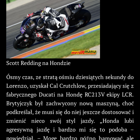
Scott Redding na Hondzie
Ósmy czas, ze stratą ośmiu dziesiątych sekundy do
Lorenzo, uzyskał Cal Crutchlow, przesiadający się z
fabrycznego Ducati na Hondę RC213V ekipy LCR.
Brytyjczyk był zachwycony nową maszyną, choć
podkreślał, że musi się do niej jeszcze dostosować i
zmienić nieco swój styl jazdy. „Honda lubi
agresywną jazdę i bardzo mi się to podoba –
powiedział. – Mogę bardzo późno hamować, ale