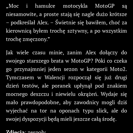
„Moc i hamulce motocykla MotoGP są
niesamowite, a proste stają się nagle dużo krótsze
– podkreślał Alex. – Świetnie się bawiłem, choć za
kierownicą byłem trochę sztywny, a po wszystkim
trochę zmęczony.”
Jak wiele czasu minie, zanim Alex dołączy do
swojego starszego brata w MotoGP? Póki co czeka
go przynajmniej jeden sezon w kategorii Moto2.
Tymczasem w Walencji rozpoczął się już drugi
dzień testów, ale poranek upłynął pod znakiem
mocnego deszczu i niewielu okrążeń. Wydaje się
mało prawdopodobne, aby zawodnicy mogli dziś
wyjechać na tor na oponach typu slick, ale do
swojej dyspozycji będą mieli jeszcze całą środę.
Zdjęcia
: zespoły