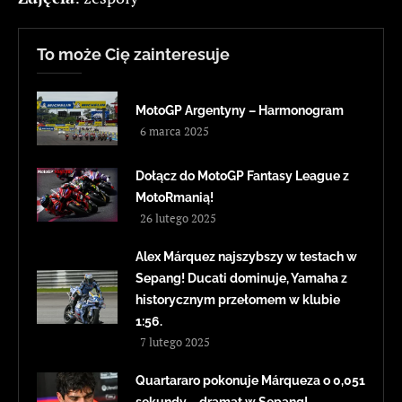
To może Cię zainteresuje
MotoGP Argentyny – Harmonogram
6 marca 2025
Dołącz do MotoGP Fantasy League z
MotoRmanią!
26 lutego 2025
Alex Márquez najszybszy w testach w
Sepang! Ducati dominuje, Yamaha z
historycznym przełomem w klubie
1:56.
7 lutego 2025
Quartararo pokonuje Márqueza o 0,051
sekundy – dramat w Sepang!