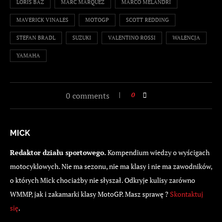
LORIS BAZ
MARC MARQUEZ
MARCO MELANDRI
MAVERICK VINALES
MOTOGP
SCOTT REDDING
STEFAN BRADL
SUZUKI
VALENTINO ROSSI
WALENCJA
YAMAHA
0 comments
0
MICK
Redaktor działu sportowego.
Kompendium wiedzy o wyścigach
motocyklowych. Nie ma sezonu, nie ma klasy i nie ma zawodników,
o których Mick chociażby nie słyszał. Odkryje kulisy zarówno
WMMP, jak i zakamarki klasy MotoGP. Masz sprawę ?
Skontaktuj
się
.