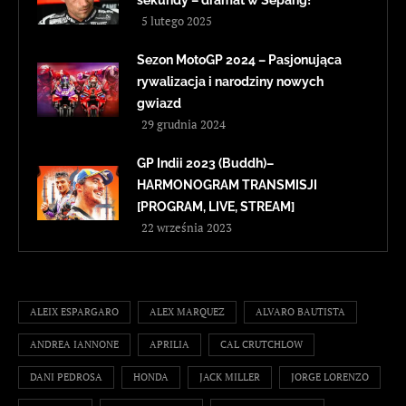
5 lutego 2025
Sezon MotoGP 2024 – Pasjonująca
rywalizacja i narodziny nowych
gwiazd
29 grudnia 2024
GP Indii 2023 (Buddh)–
HARMONOGRAM TRANSMISJI
[PROGRAM, LIVE, STREAM]
22 września 2023
ALEIX ESPARGARO
ALEX MARQUEZ
ALVARO BAUTISTA
ANDREA IANNONE
APRILIA
CAL CRUTCHLOW
DANI PEDROSA
HONDA
JACK MILLER
JORGE LORENZO