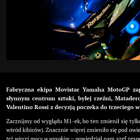
Fabryczna ekipa Movistar Yamaha MotoGP zap
słynnym centrum sztuki, byłej rzeźni, Matader
Valentino Rossi z decyzją poczeka do trzeciego 
Zacznijmy od wyglądu M1-ek, bo ten zmienił się tylko
wśród kibiców). Znacznie więcej zmieniło się pod ow
też więcej mocy w wysokim
– powiedział nam szef zesp