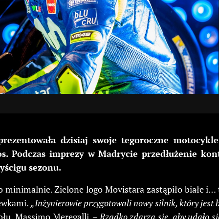
rezentowała dzisiaj swoje tegoroczne motocykl
os. Podczas imprezy w Madrycie przedłużenie kont
wyścigu sezonu.
 minimalnie. Zielone logo Movistara zastąpiło białe i…
iewkami.
„Inżynierowie przygotowali nowy silnik, który jest
ołu, Massimo Meregalli. –
Rzadko zdarza się, aby udało si