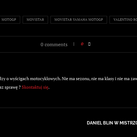
MOTOGP
MOVISTAR
MOVISTAR YAMAHA MOTOGP
VALENTINO RO
0 comments
0
 o wyścigach motocyklowych. Nie ma sezonu, nie ma klasy i nie ma zawod
sz sprawę ?
Skontaktuj się
.
DANIEL BLIN W MISTR