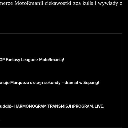
merze MotoRmanii ciekawostki zza kulis i wywiady z
GP Fantasy League z MotoRmanią!
onuje Márqueza o 0,051 sekundy – dramat w Sepang!
 (Buddh)– HARMONOGRAM TRANSMISJI [PROGRAM, LIVE,
3