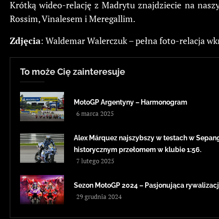
Krótką wideo-relację z Madrytu znajdziecie na nas
Rossim, Vinalesem i Meregallim.
Zdjęcia
: Waldemar Walerczuk – pełna foto-relacja wk
To może Cię zainteresuje
MotoGP Argentyny – Harmonogram
6 marca 2025
Alex Márquez najszybszy w testach w Sepang
historycznym przełomem w klubie 1:56.
7 lutego 2025
Sezon MotoGP 2024 – Pasjonująca rywalizacj
29 grudnia 2024