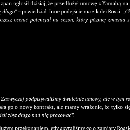
iszpan ogłosił dzisiaj, że przedłużył umowę z Yamahą na
ę długo”
– powiedział. Inne podejście ma z kolei Rossi.
„Ch
ożesz ocenić potencjał na sezon, który później zmienia 
„Zazwyczaj podpisywaliśmy dwuletnie umowy, ale w tym ro
a go o nowy kontrakt, ale mamy wrażenie, że tylko się
ieli zbyt długo nad nią pracować”.
 z dużym przekonaniem, gdy spytaliśmy go o zamiary Ross