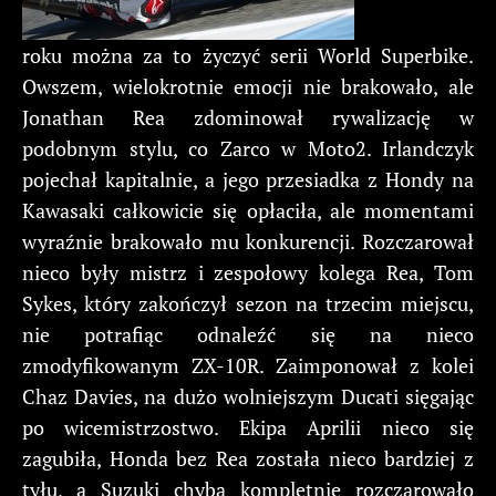
roku można za to życzyć serii World Superbike.
Owszem, wielokrotnie emocji nie brakowało, ale
Jonathan Rea zdominował rywalizację w
podobnym stylu, co Zarco w Moto2. Irlandczyk
pojechał kapitalnie, a jego przesiadka z Hondy na
Kawasaki całkowicie się opłaciła, ale momentami
wyraźnie brakowało mu konkurencji. Rozczarował
nieco były mistrz i zespołowy kolega Rea, Tom
Sykes, który zakończył sezon na trzecim miejscu,
nie potrafiąc odnaleźć się na nieco
zmodyfikowanym ZX-10R. Zaimponował z kolei
Chaz Davies, na dużo wolniejszym Ducati sięgając
po wicemistrzostwo. Ekipa Aprilii nieco się
zagubiła, Honda bez Rea została nieco bardziej z
tyłu, a Suzuki chyba kompletnie rozczarowało