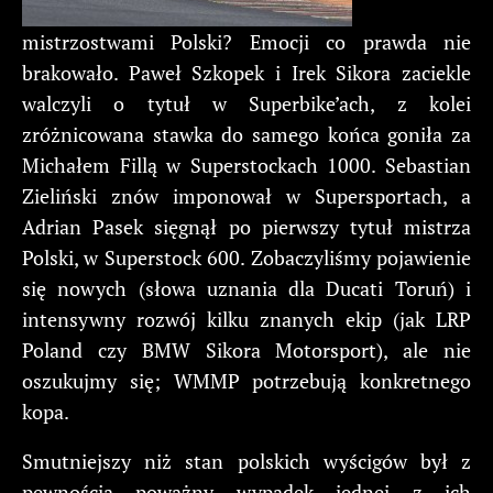
mistrzostwami Polski? Emocji co prawda nie
brakowało. Paweł Szkopek i Irek Sikora zaciekle
walczyli o tytuł w Superbike’ach, z kolei
zróżnicowana stawka do samego końca goniła za
Michałem Fillą w Superstockach 1000. Sebastian
Zieliński znów imponował w Supersportach, a
Adrian Pasek sięgnął po pierwszy tytuł mistrza
Polski, w Superstock 600. Zobaczyliśmy pojawienie
się nowych (słowa uznania dla Ducati Toruń) i
intensywny rozwój kilku znanych ekip (jak LRP
Poland czy BMW Sikora Motorsport), ale nie
oszukujmy się; WMMP potrzebują konkretnego
kopa.
Smutniejszy niż stan polskich wyścigów był z
pewnością poważny wypadek jednej z ich