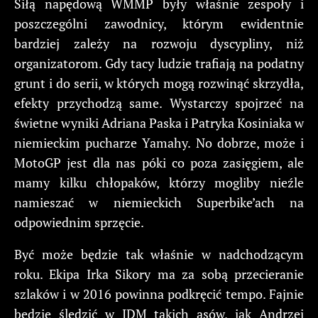
Siłą napędową WMMP były właśnie zespoły i
poszczególni zawodnicy, którym ewidentnie
bardziej zależy na rozwoju dyscypliny, niż
organizatorom. Gdy tacy ludzie trafiają na podatny
grunt i do serii, w których mogą rozwinąć skrzydła,
efekty przychodzą same. Wystarczy spojrzeć na
świetne wyniki Adriana Paska i Patryka Kosiniaka w
niemieckim pucharze Yamahy. No dobrze, może i
MotoGP jest dla nas póki co poza zasięgiem, ale
mamy kilku chłopaków, którzy mogliby nieźle
namieszać w niemieckich Superbike’ach na
odpowiednim sprzęcie.
Być może będzie tak właśnie w nadchodzącym
roku. Ekipa Irka Sikory ma za sobą przecieranie
szlaków i w 2016 powinna podkręcić tempo. Fajnie
będzie śledzić w IDM takich asów, jak Andrzej