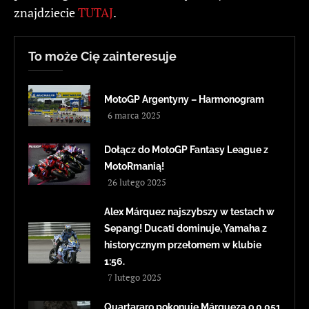
znajdziecie
TUTAJ
.
To może Cię zainteresuje
MotoGP Argentyny – Harmonogram
6 marca 2025
Dołącz do MotoGP Fantasy League z
MotoRmanią!
26 lutego 2025
Alex Márquez najszybszy w testach w
Sepang! Ducati dominuje, Yamaha z
historycznym przełomem w klubie
1:56.
7 lutego 2025
Quartararo pokonuje Márqueza o 0,051