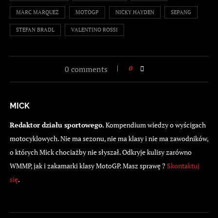
MARC MARQUEZ
MOTOGP
NICKY HAYDEN
SEPANG
STEFAN BRADL
VALENTINO ROSSI
0 comments
0
MICK
Redaktor działu sportowego.
Kompendium wiedzy o wyścigach
motocyklowych. Nie ma sezonu, nie ma klasy i nie ma zawodników,
o których Mick chociażby nie słyszał. Odkryje kulisy zarówno
WMMP, jak i zakamarki klasy MotoGP. Masz sprawę ?
Skontaktuj
się
.