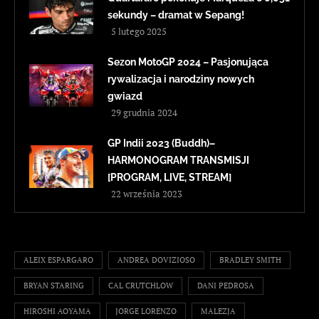
sekundy – dramat w Sepang!
5 lutego 2025
Sezon MotoGP 2024 – Pasjonująca
rywalizacja i narodziny nowych
gwiazd
29 grudnia 2024
GP Indii 2023 (Buddh)–
HARMONOGRAM TRANSMISJI
[PROGRAM, LIVE, STREAM]
22 września 2023
ALEIX ESPARGARO
ANDREA DOVIZIOSO
BRADLEY SMITH
BRYAN STARING
CAL CRUTCHLOW
DANI PEDROSA
HIROSHI AOYAMA
JORGE LORENZO
MALEZJA