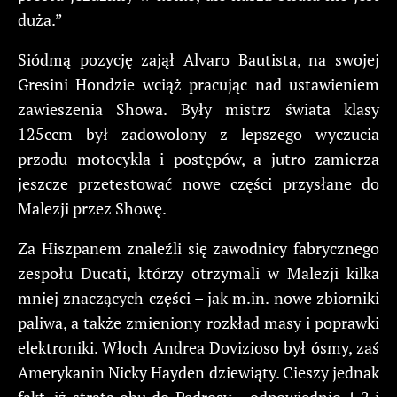
duża.”
Siódmą pozycję zajął Alvaro Bautista, na swojej
Gresini Hondzie wciąż pracując nad ustawieniem
zawieszenia Showa. Były mistrz świata klasy
125ccm był zadowolony z lepszego wyczucia
przodu motocykla i postępów, a jutro zamierza
jeszcze przetestować nowe części przysłane do
Malezji przez Showę.
Za Hiszpanem znaleźli się zawodnicy fabrycznego
zespołu Ducati, którzy otrzymali w Malezji kilka
mniej znaczących części – jak m.in. nowe zbiorniki
paliwa, a także zmieniony rozkład masy i poprawki
elektroniki. Włoch Andrea Dovizioso był ósmy, zaś
Amerykanin Nicky Hayden dziewiąty. Cieszy jednak
fakt, iż strata obu do Pedrosy – odpowiednio 1,2 i