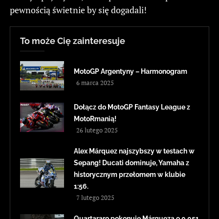
pewnością świetnie by się dogadali!
To może Cię zainteresuje
MotoGP Argentyny – Harmonogram
6 marca 2025
Dołącz do MotoGP Fantasy League z
MotoRmanią!
26 lutego 2025
Alex Márquez najszybszy w testach w
Sepang! Ducati dominuje, Yamaha z
historycznym przełomem w klubie
1:56.
7 lutego 2025
Quartararo pokonuje Márqueza o 0,051