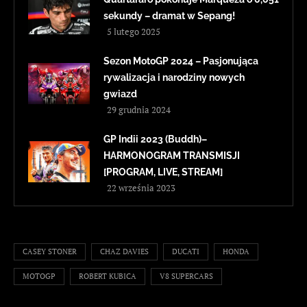
sekundy – dramat w Sepang!
5 lutego 2025
Sezon MotoGP 2024 – Pasjonująca
rywalizacja i narodziny nowych
gwiazd
29 grudnia 2024
GP Indii 2023 (Buddh)–
HARMONOGRAM TRANSMISJI
[PROGRAM, LIVE, STREAM]
22 września 2023
CASEY STONER
CHAZ DAVIES
DUCATI
HONDA
MOTOGP
ROBERT KUBICA
V8 SUPERCARS