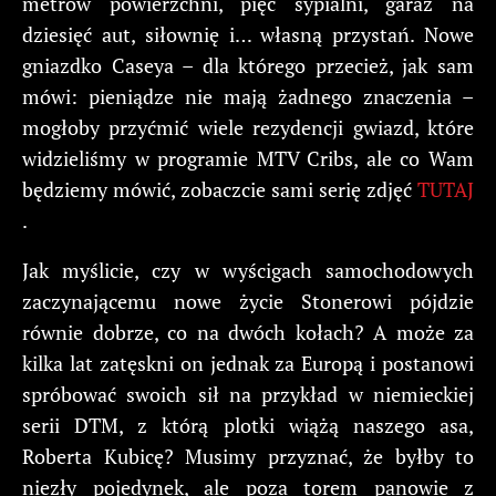
metrów powierzchni, pięć sypialni, garaż na
dziesięć aut, siłownię i… własną przystań. Nowe
gniazdko Caseya – dla którego przecież, jak sam
mówi: pieniądze nie mają żadnego znaczenia –
mogłoby przyćmić wiele rezydencji gwiazd, które
widzieliśmy w programie MTV Cribs, ale co Wam
będziemy mówić, zobaczcie sami serię zdjęć
TUTAJ
.
Jak myślicie, czy w wyścigach samochodowych
zaczynającemu nowe życie Stonerowi pójdzie
równie dobrze, co na dwóch kołach? A może za
kilka lat zatęskni on jednak za Europą i postanowi
spróbować swoich sił na przykład w niemieckiej
serii DTM, z którą plotki wiążą naszego asa,
Roberta Kubicę? Musimy przyznać, że byłby to
niezły pojedynek, ale poza torem panowie z