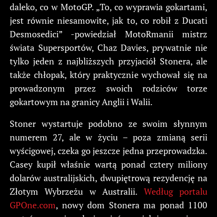
daleko, co w MotoGP. „To, co wyprawia gokartami,
jest równie niesamowite, jak to, co robił z Ducati
Desmosedici” -powiedział MotoRmanii mistrz
świata Supersportów, Chaz Davies, prywatnie nie
tylko jeden z najbliższych przyjaciół Stonera, ale
także chłopak, który praktycznie wychował się na
prowadzonym przez swoich rodziców torze
gokartowym na granicy Anglii i Walii.
Stoner wystartuje podobno ze swoim słynnym
numerem 27, ale w życiu – poza zmianą serii
wyścigowej, czeka go jeszcze jedna przeprowadzka.
Casey kupił właśnie wartą ponad cztery miliony
dolarów australijskich, dwupiętrową rezydencję na
Złotym Wybrzeżu w Australii.
Według portalu
GPOne.com
, nowy dom Stonera ma ponad 1100