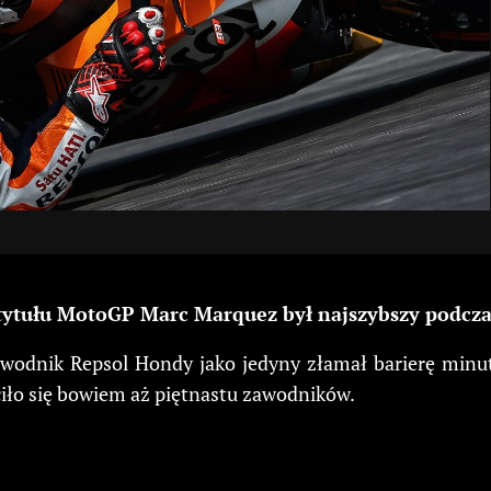
tytułu MotoGP Marc Marquez był najszybszy podczas 
awodnik Repsol Hondy jako jedyny złamał barierę minut
iło się bowiem aż piętnastu zawodników.