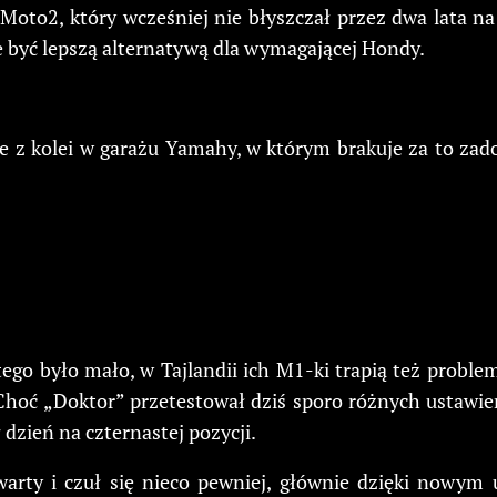
Moto2, który wcześniej nie błyszczał przez dwa lata na
 być lepszą alternatywą dla wymagającej Hondy.
 z kolei w garażu Yamahy, w którym brakuje za to zadow
 tego było mało, w Tajlandii ich M1-ki trapią też probl
Choć „Doktor” przetestował dziś sporo różnych ustawień 
dzień na czternastej pozycji.
arty i czuł się nieco pewniej, głównie dzięki nowym u