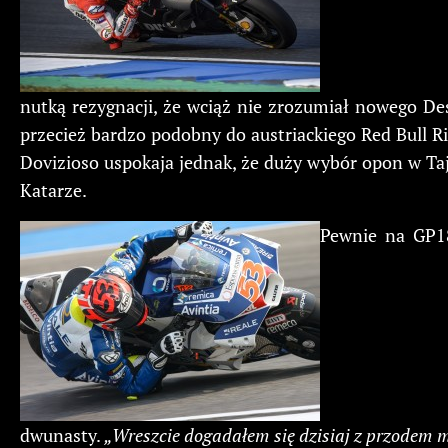
nutką rezygnacji, że wciąż nie zrozumiał nowego De
przecież bardzo podobny do austriackiego Red Bull R
Dovizioso uspokaja jednak, że duży wybór opon w Taj
Katarze.
Pewnie na GP18 
dwunasty.
„Wreszcie dogadałem się dzisiaj z przodem 