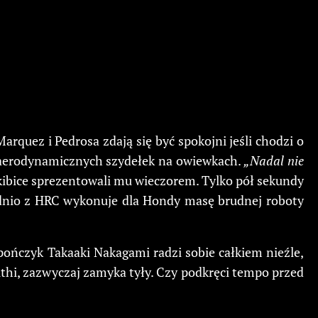
arquez i Pedrosa zdają się być spokojni jeśli chodzi o
sje aerodynamicznych szydełek na owiewkach.
„Nadal nie
kibice sprezentowali mu wieczorem. Tylko pół sekundy
rednio z HRC wykonuje dla Hondy masę brudnej roboty
Japończyk Takaaki Nakagami radzi sobie całkiem nieźle,
thi, zazwyczaj zamyka tyły. Czy podkręci tempo przed