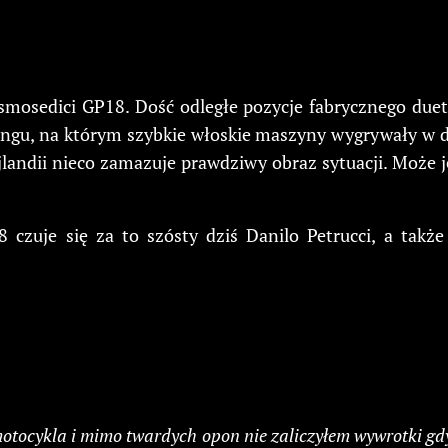
smosedici GP18. Dość odległe pozycje fabrycznego duetu
ingu, na którym szybkie włoskie maszyny wygrywały w dw
landii nieco zamazuje prawdziwy obraz sytuacji. Może j
czuje się za to szósty dziś Danilo Petrucci, a także 
motocykla i mimo twardych opon nie zaliczyłem wywrotki g