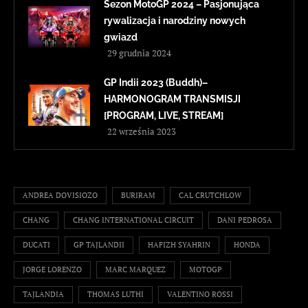
Sezon MotoGP 2024 – Pasjonująca
rywalizacja i narodziny nowych
gwiazd
29 grudnia 2024
GP Indii 2023 (Buddh)–
HARMONOGRAM TRANSMISJI
[PROGRAM, LIVE, STREAM]
22 września 2023
ANDREA DOVISIOZO
BURIRAM
CAL CRUTCHLOW
CHANG
CHANG INTERNATIONAL CIRCUIT
DANI PEDROSA
DUCATI
GP TAJLANDII
HAFIZH SYAHRIN
HONDA
JORGE LORENZO
MARC MARQUEZ
MOTOGP
TAJLANDIA
THOMAS LUTHI
VALENTINO ROSSI