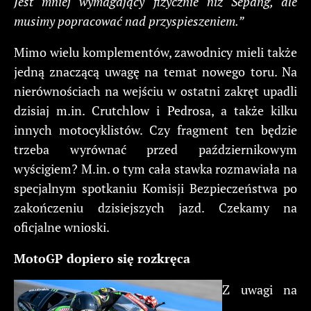
Jest mniej wymagający fizycznie niż Sepang, ale
musimy popracować nad przyspieszeniem.”
Mimo wielu komplementów, zawodnicy mieli także
jedną znaczącą uwagę na temat nowego toru. Na
nierównościach na wejściu w ostatni zakręt upadli
dzisiaj m.in. Crutchlow i Pedrosa, a także kilku
innych motocyklistów. Czy fragment ten będzie
trzeba wyrównać przed październikowym
wyścigiem? M.in. o tym cała stawka rozmawiała na
specjalnym spotkaniu Komisji Bezpieczeństwa po
zakończeniu dzisiejszych jazd. Czekamy na
oficjalne wnioski.
MotoGP dopiero się rozkręca
Z uwagi na