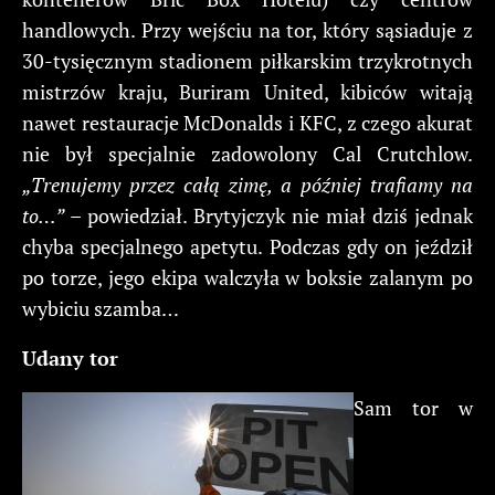
handlowych. Przy wejściu na tor, który sąsiaduje z
30-tysięcznym stadionem piłkarskim trzykrotnych
mistrzów kraju, Buriram United, kibiców witają
nawet restauracje McDonalds i KFC, z czego akurat
nie był specjalnie zadowolony Cal Crutchlow.
„Trenujemy przez całą zimę, a później trafiamy na
to…”
– powiedział. Brytyjczyk nie miał dziś jednak
chyba specjalnego apetytu. Podczas gdy on jeździł
po torze, jego ekipa walczyła w boksie zalanym po
wybiciu szamba…
Udany tor
Sam tor w