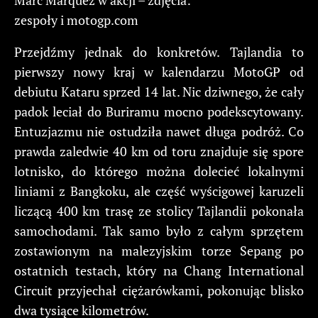
zespoły i motogp.com
Przejdźmy jednak do konkretów. Tajlandia to
pierwszy nowy kraj w kalendarzu MotoGP od
debiutu Kataru sprzed 14 lat. Nic dziwnego, że cały
padok leciał do Buriramu mocno podekscytowany.
Entuzjazmu nie ostudziła nawet długa podróż. Co
prawda zaledwie 40 km od toru znajduje się spore
lotnisko, do którego można dolecieć lokalnymi
liniami z Bangkoku, ale część wyścigowej karuzeli
liczącą 400 km trasę ze stolicy Tajlandii pokonała
samochodami. Tak samo było z całym sprzętem
zostawionym na malezyjskim torze Sepang po
ostatnich testach, który na Chang International
Circuit przyjechał ciężarówkami, pokonując blisko
dwa tysiące kilometrów.