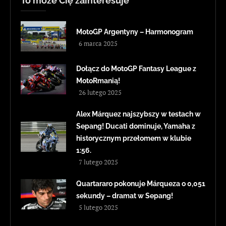
To może Cię zainteresuje
MotoGP Argentyny – Harmonogram
6 marca 2025
Dołącz do MotoGP Fantasy League z
MotoRmanią!
26 lutego 2025
Alex Márquez najszybszy w testach w
Sepang! Ducati dominuje, Yamaha z
historycznym przełomem w klubie
1:56.
7 lutego 2025
Quartararo pokonuje Márqueza o 0,051
sekundy – dramat w Sepang!
5 lutego 2025