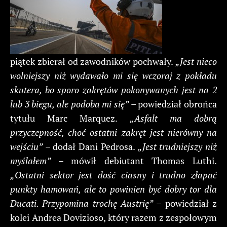
piątek zbierał od zawodników pochwały.
„Jest nieco
wolniejszy niż wydawało mi się wczoraj z pokładu
skutera, bo sporo zakrętów pokonywanych jest na 2
lub 3 biegu, ale podoba mi się”
– powiedział obrońca
tytułu Marc Marquez.
„Asfalt ma dobrą
przyczepność, choć ostatni zakręt jest nierówny na
wejściu”
– dodał Dani Pedrosa.
„Jest trudniejszy niż
myślałem”
– mówił debiutant Thomas Luthi.
„Ostatni sektor jest dość ciasny i trudno złapać
punkty hamowań, ale to powinien być dobry tor dla
Ducati. Przypomina trochę Austrię”
– powiedział z
kolei Andrea Dovizioso, który razem z zespołowym