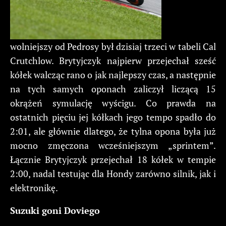
wolniejszy od Pedrosy był dzisiaj trzeci w tabeli Cal
Crutchlow. Brytyjczyk najpierw przejechał sześć
kółek walcząc rano o jak najlepszy czas, a następnie
na tych samych oponach zaliczył liczącą 15
okrążeń symulację wyścigu. Co prawda na
ostatnich pięciu jej kółkach jego tempo spadło do
2:01, ale głównie dlatego, że tylna opona była już
mocno zmęczona wcześniejszym „sprintem”.
Łącznie Brytyjczyk przejechał 18 kółek w tempie
2:00, nadal testując dla Hondy zarówno silnik, jak i
elektronikę.
Suzuki goni Doviego