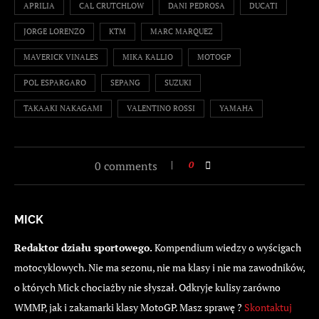
APRILIA
CAL CRUTCHLOW
DANI PEDROSA
DUCATI
JORGE LORENZO
KTM
MARC MARQUEZ
MAVERICK VINALES
MIKA KALLIO
MOTOGP
POL ESPARGARO
SEPANG
SUZUKI
TAKAAKI NAKAGAMI
VALENTINO ROSSI
YAMAHA
0 comments
0
MICK
Redaktor działu sportowego.
Kompendium wiedzy o wyścigach
motocyklowych. Nie ma sezonu, nie ma klasy i nie ma zawodników,
o których Mick chociażby nie słyszał. Odkryje kulisy zarówno
WMMP, jak i zakamarki klasy MotoGP. Masz sprawę ?
Skontaktuj