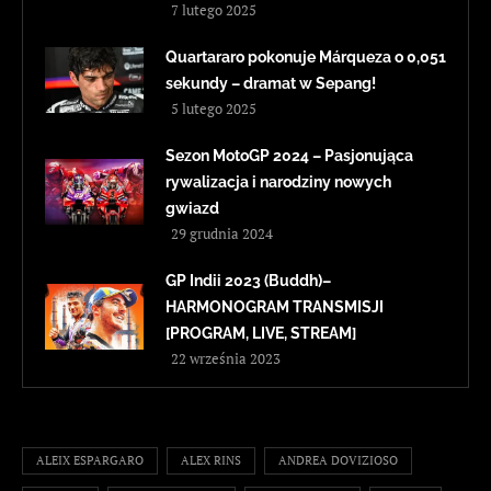
7 lutego 2025
Quartararo pokonuje Márqueza o 0,051
sekundy – dramat w Sepang!
5 lutego 2025
Sezon MotoGP 2024 – Pasjonująca
rywalizacja i narodziny nowych
gwiazd
29 grudnia 2024
GP Indii 2023 (Buddh)–
HARMONOGRAM TRANSMISJI
[PROGRAM, LIVE, STREAM]
22 września 2023
ALEIX ESPARGARO
ALEX RINS
ANDREA DOVIZIOSO