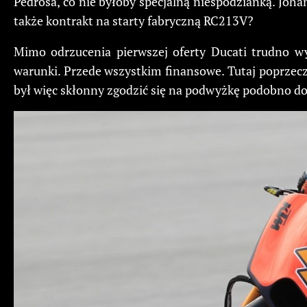
Pedrosa, co nie byłoby specjalną niespodzianką. Joha
także kontrakt na starty fabryczną RC213V?
Mimo odrzucenia pierwszej oferty Ducati trudno wy
warunki. Przede wszystkim finansowe. Tutaj poprzecz
był więc skłonny zgodzić się na podwyżkę podobno do 