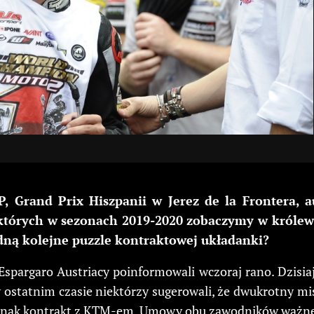
, Grand Prix Hiszpanii w Jerez de la Frontera, a
órych w sezonach 2019-2020 zobaczymy w królewsk
dną kolejne puzzle kontraktowej układanki?
argaro Austriacy poinformowali wczoraj rano. Dzisiaj 
 ostatnim czasie niektórzy sugerowali, że dwukrotny mi
jednak kontrakt z KTM-em. Umowy obu zawodników ważne