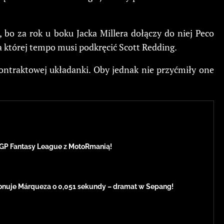
 bo za rok u boku Jacka Millera dołączy do niej Peco
na której tempo musi podkręcić Scott Redding.
ontraktowej układanki. Oby jednak nie przyćmiły one
GP Fantasy League z MotoRmanią!
onuje Márqueza o 0,051 sekundy – dramat w Sepang!