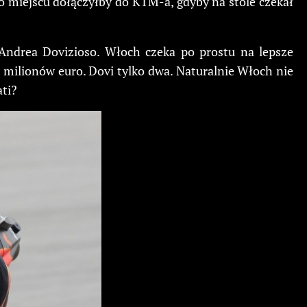
go miejscu dołączyłby do KTM-a, gdyby na stole czekał
 Andrea Dovizioso. Włoch czeka po prostu na lepsze
 milionów euro. Dovi tylko dwa. Naturalnie Włoch nie
ati?