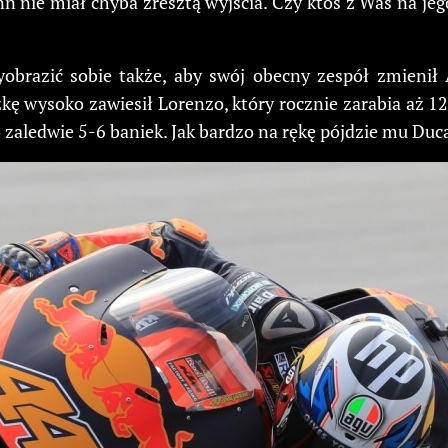
nn nie miał chyba zresztą wyjścia. Czy ktoś z Was na je
obrazić sobie także, aby swój obecny zespół zmienił
kę wysoko zawiesił Lorenzo, który rocznie zarabia aż 12
zaledwie 5-6 baniek. Jak bardzo na rękę pójdzie mu Duc