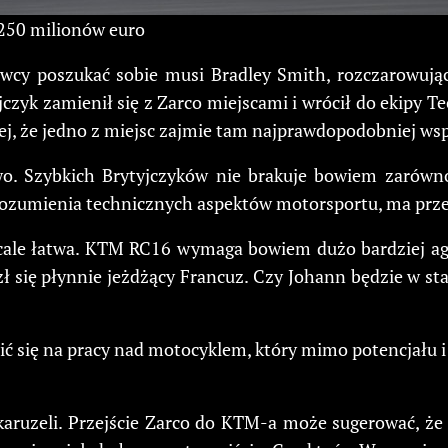
 250 milionów euro
wcy poszukać sobie musi Bradley Smith, rozczarowują
yk zamienił się z Zarco miejscami i wrócił do ekipy Tec
j, że jedno z miejsc zajmie tam najprawdopodobniej wsp
o. Szybkich Brytyjczyków nie brakuje bowiem zarówn
rozumienia technicznych aspektów motorsportu, ma prze
cale łatwa. KTM RC16 wymaga bowiem dużo bardziej agr
zł się płynnie jeżdżący Francuz. Czy Johann będzie w st
ć się na pracy nad motocyklem, który mimo potencjału i 
karuzeli. Przejście Zarco do KTM-a może sugerować, że