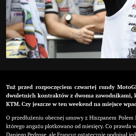
Tuż przed rozpoczęciem czwartej rundy MotoGP
dwuletnich kontraktów z dwoma zawodnikami, kt
KTM. Czy jeszcze w ten weekend na miejsce wpa
O przedłużeniu obecnej umowy z Hiszpanem Polem Esp
którego angażu plotkowano od miesięcy. Co prawda w
Daniego Pedrosę, ale Francuz ostatecznie podpisał 