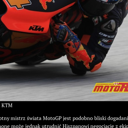
ia KTM
rotny mistrz świata MotoGP jest podobno bliski dogadania
ne może jednak utrudnić Hiszpanowi negocjacje z ekipą