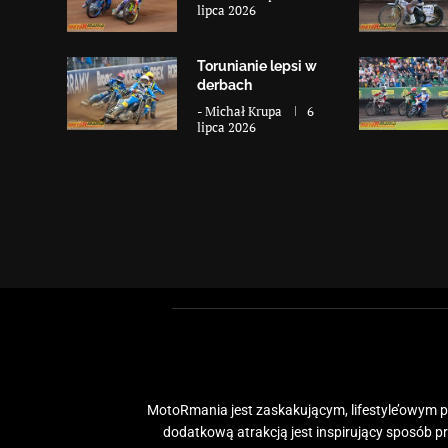
lipca 2026
Torunianie lepsi w
derbach
-
Michał Krupa
6
lipca 2026
MotoRmania jest zaskakującym, lifestyle’owym po
dodatkową atrakcją jest inspirujący sposób 