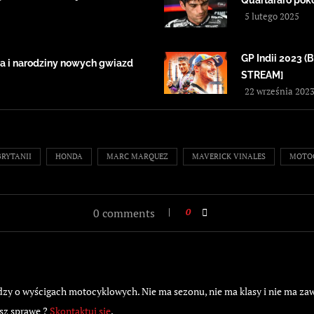
Quartararo pok
5 lutego 2025
GP Indii 2023
a i narodziny nowych gwiazd
STREAM]
22 września 202
BRYTANII
HONDA
MARC MARQUEZ
MAVERICK VINALES
MOTO
0 comments
0
 o wyścigach motocyklowych. Nie ma sezonu, nie ma klasy i nie ma zawod
sz sprawę ?
Skontaktuj się
.