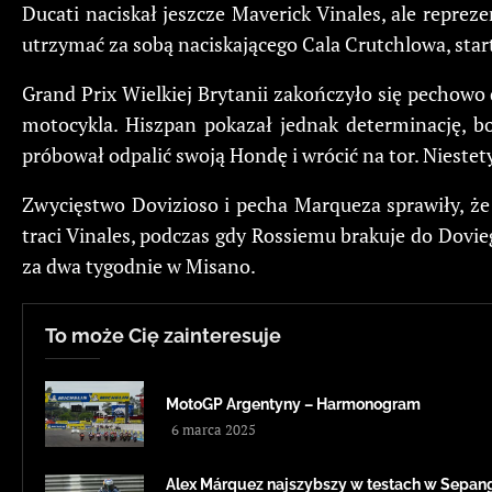
Ducati naciskał jeszcze Maverick Vinales, ale reprez
utrzymać za sobą naciskającego Cala Crutchlowa, sta
Grand Prix Wielkiej Brytanii zakończyło się pechowo
motocykla. Hiszpan pokazał jednak determinację, b
próbował odpalić swoją Hondę i wrócić na tor. Niestety
Zwycięstwo Dovizioso i pecha Marqueza sprawiły, że
traci Vinales, podczas gdy Rossiemu brakuje do Dovie
za dwa tygodnie w Misano.
To może Cię zainteresuje
MotoGP Argentyny – Harmonogram
6 marca 2025
Alex Márquez najszybszy w testach w Sepang