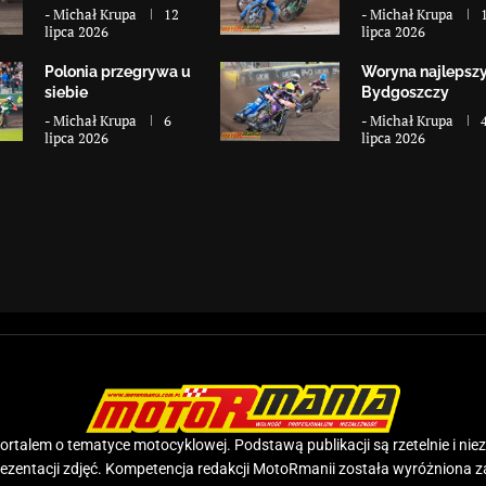
-
Michał Krupa
12
-
Michał Krupa
lipca 2026
lipca 2026
Polonia przegrywa u
Woryna najlepsz
siebie
Bydgoszczy
-
Michał Krupa
6
-
Michał Krupa
lipca 2026
lipca 2026
rtalem o tematyce motocyklowej. Podstawą publikacji są rzetelnie i nie
prezentacji zdjęć. Kompetencja redakcji MotoRmanii została wyróżniona 