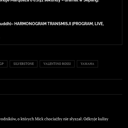
onuje Márqueza o 0,051 sekundy – dramat w Sepang!
 (Buddh)– HARMONOGRAM TRANSMISJI [PROGRAM, LIVE,
3
GP
SILVERSTONE
VALENTINO ROSSI
YAMAHA
ników, o których Mick chociażby nie słyszał. Odkryje kulisy