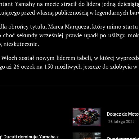
entant Yamahy na mecie stracił do lidera jedną dziesiąt
rtującego przed własną publicznością w legendarnych ba
 dla obrońcy tytułu, Marca Marqueza, który mimo startu 
o choć sekundy wcześniej prawie upadł po uślizgu mokr
, nieskutecznie.
 Włoch został nowym liderem tabeli, w której wyprzedz
go aż 26 oczek na 150 możliwych jeszcze do zdobycia w 
Dołącz do Moto
26 lutego 2025
! Ducati dominuje, Yamaha z