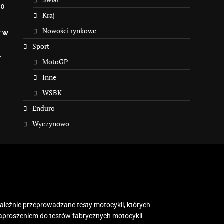
10
Kraj
Nowości rynkowe
y w
Sport
4
MotoGP
Inne
WSBK
Enduro
Wyczynowo
zależnie przeprowadzane testy motocykli, których
zaproszeniem do testów fabrycznych motocykli