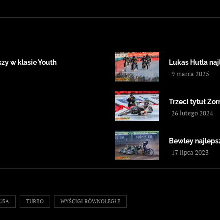
zy w klasie Youth
Lukas Hutla na
9 marca 2025
Trzeci tytuł Zor
26 lutego 2024
Bewley najleps
17 lipca 2023
USA
TURBO
WYŚCIGI RÓWNOLEGŁE