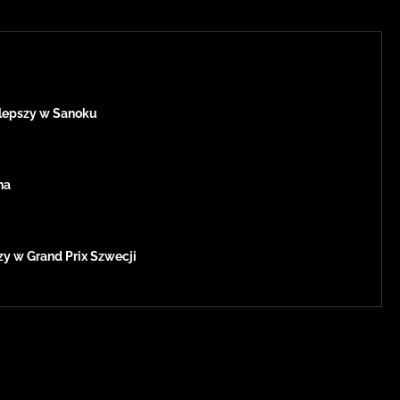
jlepszy w Sanoku
na
zy w Grand Prix Szwecji