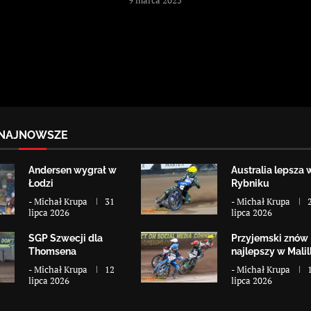
NAJNOWSZE
Andersen wygrał w
Australia lepsza 
Łodzi
Rybniku
-
Michał Krupa
31
-
Michał Krupa
lipca 2026
lipca 2026
SGP Szwecji dla
Przyjemski znów
Thomsena
najlepszy w Malill
-
Michał Krupa
12
-
Michał Krupa
lipca 2026
lipca 2026