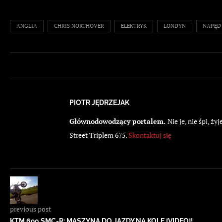
ANGLIA
CHRIS NORTHOVER
ELEKTRYK
LONDYN
NAPĘD
PIOTR JĘDRZEJAK
Głównodowodzący portalem.
Nie je, nie śpi, 
Street Triplem 675.
Skontaktuj się
previous post
KTM 690 SMC-R: MASZYNA DO JAZDY NA KOLE [VIDEO]!