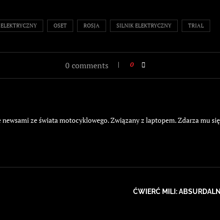
 ELEKTRYCZNY
OSET
ROSJA
SILNIK ELEKTRYCZNY
TRIAL
0 comments
0
żyje newsami ze świata motocyklowego. Związany z laptopem. Zdarza mu si
ĆWIERĆ MILI: ABSURDALN