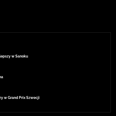
jlepszy w Sanoku
na
zy w Grand Prix Szwecji