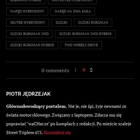
BURGMAN HYBRID
MOTOCYKL HYBRYDOWY
NAPĘD HYBRYDOWY
NAPĘD NA DWA KOŁA
SKUTER HYBRYDOWY
SUZUKI
SUZUKI BURGMAN
SUZUKI BURGMAN 2WD
SUZUKI BURGMAN 2WD HYBRID
SUZUKI BURGMAN HYBRID
TWO WHEELS DRIVE
0 comments
0
PIOTR JĘDRZEJAK
Głównodowodzący portalem.
Nie je, nie śpi, żyje newsami ze
świata motocyklowego. Związany z laptopem. Zdarza mu się
poprawiać "waCHacze" po kumplach z redakcji. Po mieście szaleje
Street Triplem 675.
Skontaktuj się