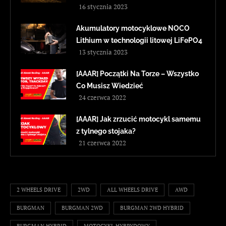
16 stycznia 2023
Akumulatory motocyklowe NOCO
Lithium w technologii litowej LiFePO4
13 stycznia 2023
[AAAR] Początki Na Torze – Wszystko
Co Musisz Wiedzieć
24 czerwca 2022
[AAAR] Jak zrzucić motocykl samemu
z tylnego stojaka?
21 czerwca 2022
2 WHEELS DRIVE
2WD
ALL WHEELS DRIVE
AWD
BURGMAN
BURGMAN 2WD
BURGMAN 2WD HYBRID