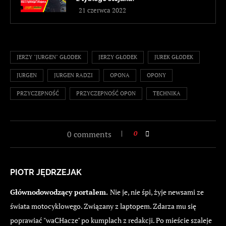
21 czerwca 2022
JERZY "JURGEN" GŁODEK
JERZY GŁODEK
JUREK GŁODEK
JURGEN
JURGEN RADZI
OPONA
OPONY
PRZYCZEPNOŚĆ
PRZYCZEPNOŚĆ OPON
TECHNIKA
0 comments
0
PIOTR JĘDRZEJAK
Głównodowodzący portalem.
Nie je, nie śpi, żyje newsami ze
świata motocyklowego. Związany z laptopem. Zdarza mu się
poprawiać "waCHacze" po kumplach z redakcji. Po mieście szaleje