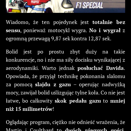
Wiadomo, że ten pojedynek jest
totalnie bez
sensu
, ponieważ motocykl wygra.
No i wygrał
z
ogromną przewagą 9,87 sek kontra 12,87 sek.
Bolid jest po prostu zbyt duży na takie
konkurencje, no i nie ma siły docisku wynikającej z
aerodynamiki. Warto jednak
posłuchać Davida
.
Opowiada, że przyjął technikę pokonania slalomu
za pomocą
slajdu z gazu
– operując nadwyżką
mocy, zawijał bolid uślizgując tylne koła. Co nie jest
łatwe, bo całkowity
skok pedału gazu
to
mniej
niż 15 milimetrów
!
Oglądając program, ciężko nie odnieść wrażenia, że
Martin i Coulthard to
dwóch równych gości
,