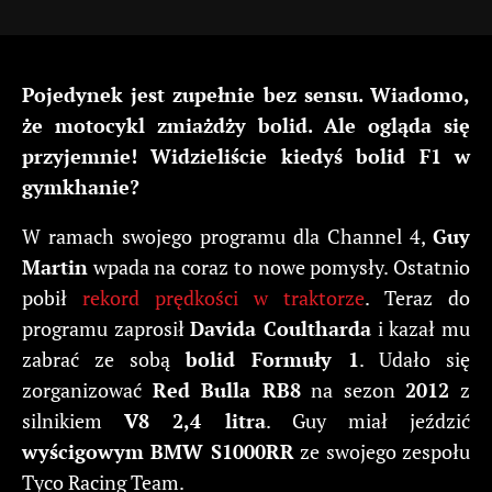
Pojedynek jest zupełnie bez sensu. Wiadomo,
że motocykl zmiażdży bolid. Ale ogląda się
przyjemnie! Widzieliście kiedyś bolid F1 w
gymkhanie?
W ramach swojego programu dla Channel 4,
Guy
Martin
wpada na coraz to nowe pomysły. Ostatnio
pobił
rekord prędkości w traktorze
. Teraz do
programu zaprosił
Davida Coultharda
i kazał mu
zabrać ze sobą
bolid Formuły 1
. Udało się
zorganizować
Red Bulla RB8
na sezon
2012
z
silnikiem
V8 2,4 litra
. Guy miał jeździć
wyścigowym BMW S1000RR
ze swojego zespołu
Tyco Racing Team.