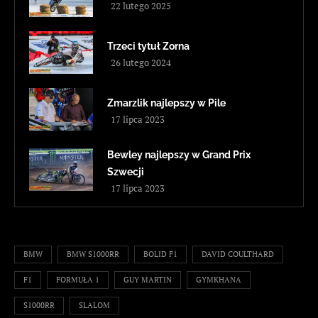
22 lutego 2025
Trzeci tytuł Zorna
26 lutego 2024
Zmarzlik najlepszy w Pile
17 lipca 2023
Bewley najlepszy w Grand Prix
Szwecji
17 lipca 2023
BMW
BMW S1000RR
BOLID F1
DAVID COULTHARD
F1
FORMUŁA 1
GUY MARTIN
GYMKHANA
S1000RR
SLALOM