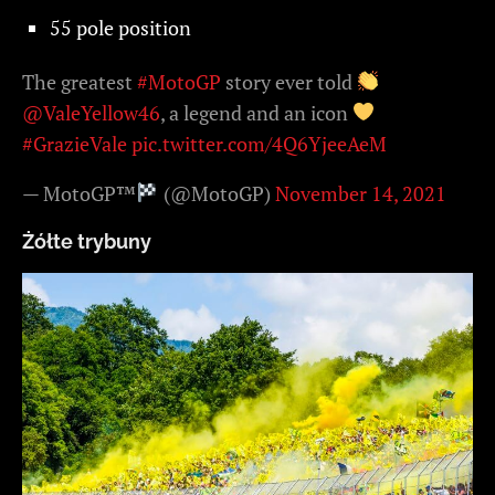
55 pole position
The greatest
#MotoGP
story ever told
@ValeYellow46
, a legend and an icon
#GrazieVale
pic.twitter.com/4Q6YjeeAeM
— MotoGP™
(@MotoGP)
November 14, 2021
Żółte trybuny