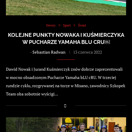
Newsy
Sport
Świat
KOLEJNE PUNKTY NOWAKA I KUŚMIERCZYKA
W PUCHARZE YAMAHA BLU CRU￼
-
Sebastian Radwan
13 czerwca 2022
Dawid Nowak i Jurand Kuśmierczyk znów dobrze zaprezentowali
w mocno obsadzonym Pucharze Yamaha bLU cRU. W trzeciej
rundzie cyklu, rozgrywanej na torze w Misano, zawodnicy Szkopek
Team oba sobotnie wyścigi…