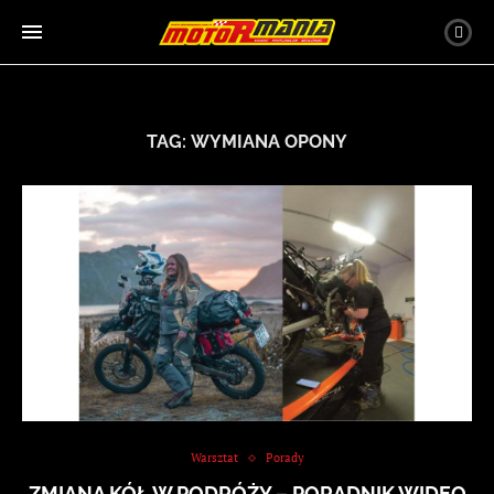
TAG:
WYMIANA OPONY
Warsztat
Porady
ZMIANA KÓŁ W PODRÓŻY – PORADNIK WIDEO