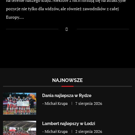
na terenie naszego kraju. Niektóre z nich forsują się na atrakcyjne
pozycje nie tylko dla widzów, ale również zawodników z całej
Europy.…
NAJNOWSZE
Dania najlepsza w Rydze
-
Michał Krupa
7 sierpnia 2026
Lambert najlepszy w Łodzi
-
Michał Krupa
2 sierpnia 2026