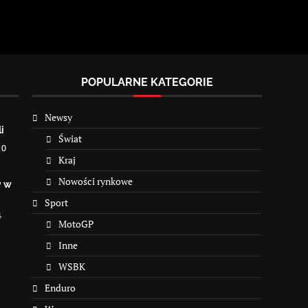
POPULARNE KATEGORIE
Newsy
i
Świat
10
Kraj
Nowości rynkowe
y w
Sport
4
MotoGP
Inne
WSBK
Enduro