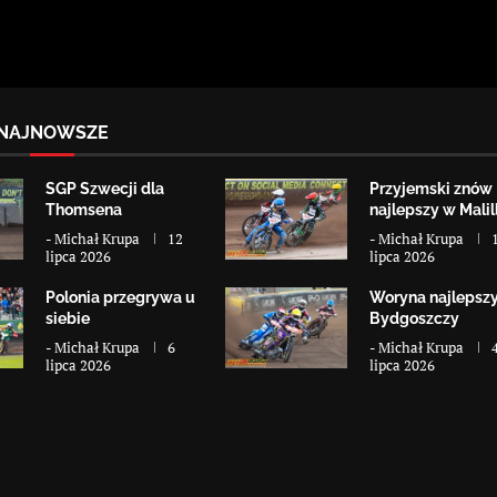
NAJNOWSZE
SGP Szwecji dla
Przyjemski znów
Thomsena
najlepszy w Malill
-
Michał Krupa
12
-
Michał Krupa
lipca 2026
lipca 2026
Polonia przegrywa u
Woryna najlepsz
siebie
Bydgoszczy
-
Michał Krupa
6
-
Michał Krupa
lipca 2026
lipca 2026