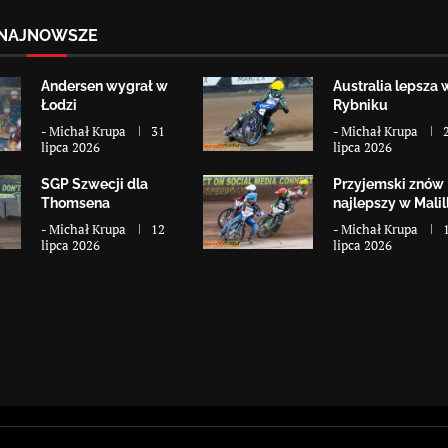
NAJNOWSZE
Andersen wygrał w
Australia lepsza 
Łodzi
Rybniku
-
Michał Krupa
31
-
Michał Krupa
lipca 2026
lipca 2026
SGP Szwecji dla
Przyjemski znów
Thomsena
najlepszy w Malill
-
Michał Krupa
12
-
Michał Krupa
lipca 2026
lipca 2026