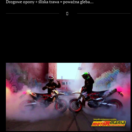
Drogowe opony + śliska trawa = poważna gleba…