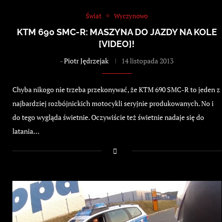
Świat
Wyczynowo
KTM 690 SMC-R: MASZYNA DO JAZDY NA KOLE
[VIDEO]!
-
Piotr Jędrzejak
14 listopada 2013
Chyba nikogo nie trzeba przekonywać, że KTM 690 SMC-R to jeden z
najbardziej rozbójnickich motocykli seryjnie produkowanych. No i
do tego wygląda świetnie. Oczywiście też świetnie nadaje się do
latania…