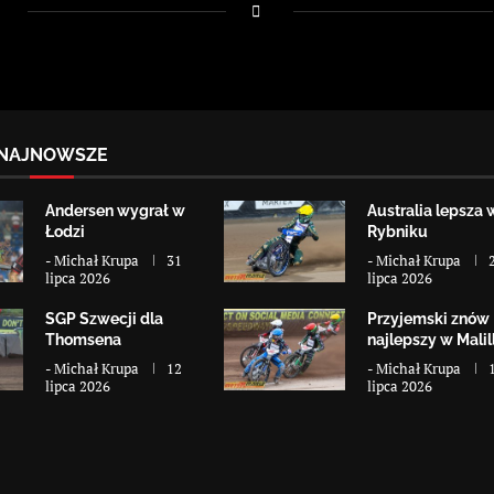
NAJNOWSZE
Andersen wygrał w
Australia lepsza 
Łodzi
Rybniku
-
Michał Krupa
31
-
Michał Krupa
lipca 2026
lipca 2026
SGP Szwecji dla
Przyjemski znów
Thomsena
najlepszy w Malill
-
Michał Krupa
12
-
Michał Krupa
lipca 2026
lipca 2026