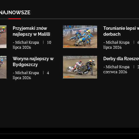
NAJNOWSZE
Przyjemski znów
Torunianie lepsi 
najlepszy w Malilli
derbach
-
Michał Krupa
10
-
Michał Krupa
lipca 2026
lipca 2026
Woryna najlepszy w
Derby dla Rzesz
Bydgoszczy
-
Michał Krupa
czerwca 2026
-
Michał Krupa
4
lipca 2026