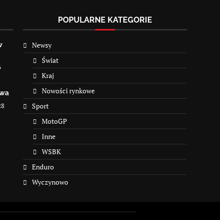
POPULARNE KATEGORIE
Newsy
w
Świat
6
Kraj
Nowości rynkowe
owa
28
Sport
MotoGP
Inne
WSBK
Enduro
Wyczynowo