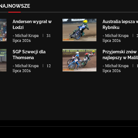
NAJNOWSZE
Andersen wygrał w
Australia lepsza 
Łodzi
Rybniku
-
Michał Krupa
31
-
Michał Krupa
lipca 2026
lipca 2026
SGP Szwecji dla
Przyjemski znów
Thomsena
najlepszy w Malill
-
Michał Krupa
12
-
Michał Krupa
lipca 2026
lipca 2026