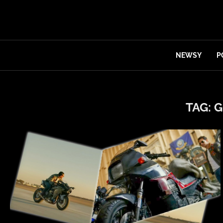
NEWSY
P
TAG:
G