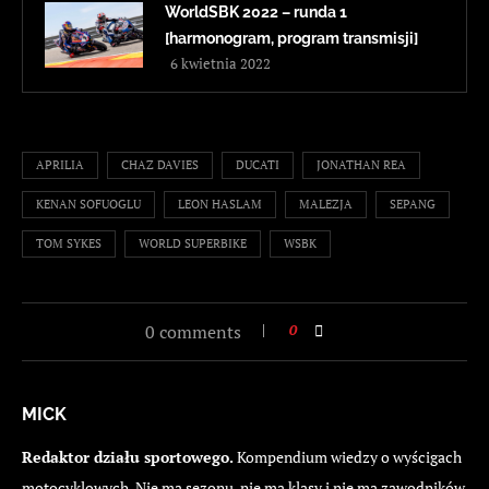
WorldSBK 2022 – runda 1
[harmonogram, program transmisji]
6 kwietnia 2022
APRILIA
CHAZ DAVIES
DUCATI
JONATHAN REA
KENAN SOFUOGLU
LEON HASLAM
MALEZJA
SEPANG
TOM SYKES
WORLD SUPERBIKE
WSBK
0 comments
0
MICK
Redaktor działu sportowego.
Kompendium wiedzy o wyścigach
motocyklowych. Nie ma sezonu, nie ma klasy i nie ma zawodników,