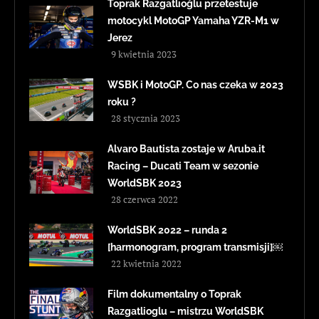
Toprak Razgatlıoğlu przetestuje
motocykl MotoGP Yamaha YZR-M1 w
Jerez
9 kwietnia 2023
WSBK i MotoGP. Co nas czeka w 2023
roku ?
28 stycznia 2023
Alvaro Bautista zostaje w Aruba.it
Racing – Ducati Team w sezonie
WorldSBK 2023
28 czerwca 2022
WorldSBK 2022 – runda 2
[harmonogram, program transmisji]￼
22 kwietnia 2022
Film dokumentalny o Toprak
Razgatlioglu – mistrzu WorldSBK