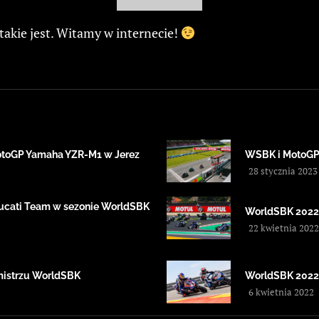
 takie jest. Witamy w internecie!
MotoGP Yamaha YZR-M1 w Jerez
WSBK i MotoGP.
28 stycznia 2023
 Ducati Team w sezonie WorldSBK
WorldSBK 2022 
22 kwietnia 2022
mistrzu WorldSBK
WorldSBK 2022 
6 kwietnia 2022