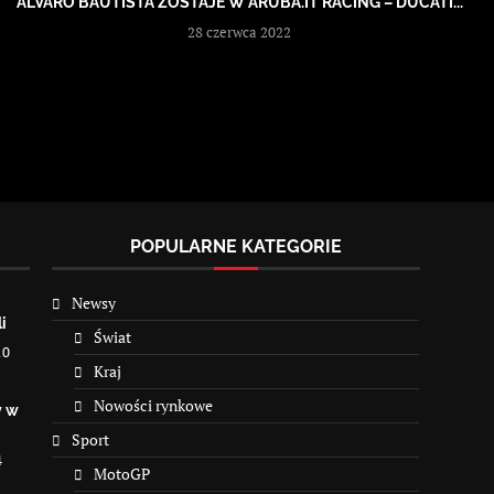
ALVARO BAUTISTA ZOSTAJE W ARUBA.IT RACING – DUCATI...
28 czerwca 2022
POPULARNE KATEGORIE
Newsy
i
Świat
10
Kraj
Nowości rynkowe
y w
Sport
4
MotoGP