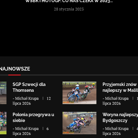
WSBK I MOTOGP. CO NAS CZEKA W 2023...
28 stycznia 2023
NAJNOWSZE
SGP Szwecji dla
Przyjemski znów
Thomsena
najlepszy w Malill
-
Michał Krupa
12
-
Michał Krupa
lipca 2026
lipca 2026
Polonia przegrywa u
Woryna najlepsz
siebie
Bydgoszczy
-
Michał Krupa
6
-
Michał Krupa
lipca 2026
lipca 2026