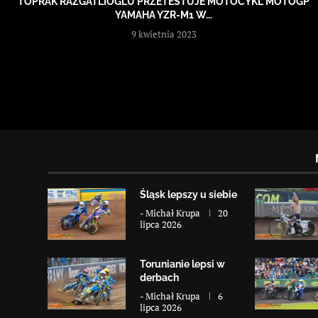
TOPRAK RAZGATLIOĞLU PRZETESTUJE MOTOCYKL MOTOGP
YAMAHA YZR-M1 W...
9 kwietnia 2023
Śląsk lepszy u siebie
-
Michał Krupa
20
lipca 2026
Torunianie lepsi w
derbach
-
Michał Krupa
6
lipca 2026