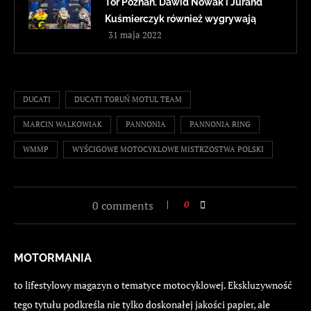
Tor Poznań. Dawid Nowak i Jurand
Kuśmierczyk również wygrywają
31 maja 2022
DUCATI
DUCATI TORUŃ MOTUL TEAM
MARCIN WALKOWIAK
PANNONIA
PANNONIA RING
WMMP
WYŚCIGOWE MOTOCYKLOWE MISTRZOSTWA POLSKI
0 comments
0
MOTORMANIA
to lifestylowy magazyn o tematyce motocyklowej. Ekskluzywność
tego tytułu podkreśla nie tylko doskonałej jakości papier, ale