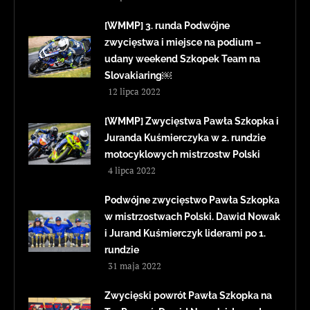
[WMMP] 3. runda Podwójne
zwycięstwa i miejsce na podium –
udany weekend Szkopek Team na
Slovakiaring￼
12 lipca 2022
[WMMP] Zwycięstwa Pawła Szkopka i
Juranda Kuśmierczyka w 2. rundzie
motocyklowych mistrzostw Polski
4 lipca 2022
Podwójne zwycięstwo Pawła Szkopka
w mistrzostwach Polski. Dawid Nowak
i Jurand Kuśmierczyk liderami po 1.
rundzie
31 maja 2022
Zwycięski powrót Pawła Szkopka na