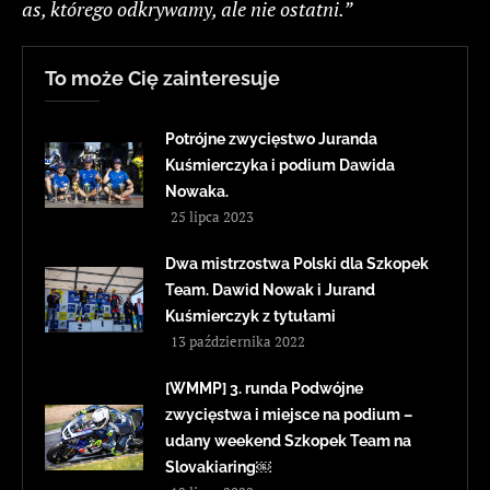
as, którego odkrywamy, ale nie ostatni.”
To może Cię zainteresuje
Potrójne zwycięstwo Juranda
Kuśmierczyka i podium Dawida
Nowaka.
25 lipca 2023
Dwa mistrzostwa Polski dla Szkopek
Team. Dawid Nowak i Jurand
Kuśmierczyk z tytułami
13 października 2022
[WMMP] 3. runda Podwójne
zwycięstwa i miejsce na podium –
udany weekend Szkopek Team na
Slovakiaring￼