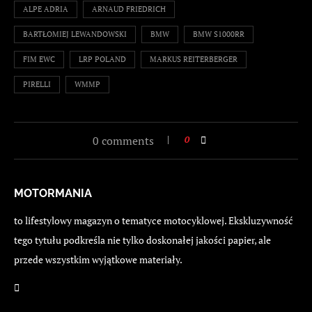
ALPE ADRIA
ARNAUD FRIEDRICH
BARTŁOMIEJ LEWANDOWSKI
BMW
BMW S1000RR
FIM EWC
LRP POLAND
MARKUS REITERBERGER
PIRELLI
WMMP
0 comments
0
MOTORMANIA
to lifestylowy magazyn o tematyce motocyklowej. Ekskluzywność
tego tytułu podkreśla nie tylko doskonałej jakości papier, ale
przede wszystkim wyjątkowe materiały.