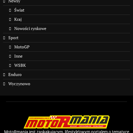
Newsy
Świat
Kraj
Nowości rynkowe
Sport
MotoGP
Inne
WSBK
Enduro
Wyczynowo
MotoRmania jest zaskakującym, lifestyle’owym portalem o tematyce