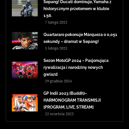
Sepang! Ducati dominuje, Yamaha z
historycznym przełomem w klubie
1:56.
7 lutego 2025
Quartararo pokonuje Márqueza o 0,051
sekundy – dramat w Sepang!
5 lutego 2025
Sezon MotoGP 2024 – Pasjonująca
rywalizacja i narodziny nowych
gwiazd
29 grudnia 2024
GP Indii 2023 (Buddh)–
HARMONOGRAM TRANSMISJI
[PROGRAM, LIVE, STREAM]
22 września 2023