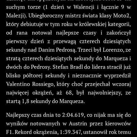
suchym torze (1 dzień w Walencji i łącznie 9 w
Malezji). Ubiegłoroczny mistrz świata klasy Moto2,
który debiutuje w tym roku w królewskiej kategorii,
od rana notował najlepsze czasy i zakończył
pierwszy dzień z przewagą czterech dziesiątych
sekundy nad Danim Pedrosą. Trzeci był Lorenzo, ze
stratą czterech dziesiątych sekundy do Marqueza i
dwóch do Pedrosy. Stefan Bradl do lidera stracił już
blisko półtorej sekundy i nieznacznie wyprzedził
Valentino Rossiego, który choć przejechał wczoraj
najwięcej okrążeń, aż 68, był najwolniejszy, ze
startą 1,8 sekundy do Marqueza.
Najlepszy czas dnia to 2:04.619, co nijak ma się do
wyników notowanych w Austrin przez kierowców
F1. Rekord okrążenia, 1:39.347, ustanowił rok temu