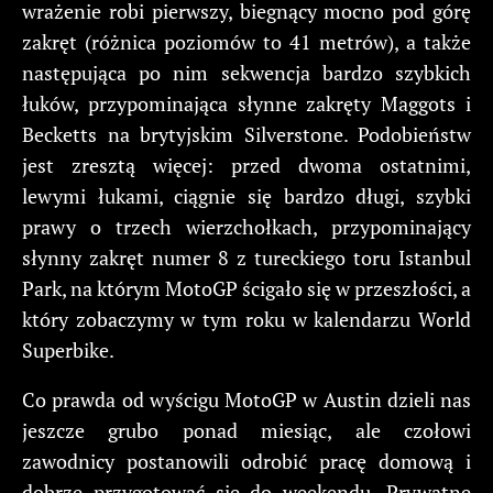
wrażenie robi pierwszy, biegnący mocno pod górę
zakręt (różnica poziomów to 41 metrów), a także
następująca po nim sekwencja bardzo szybkich
łuków, przypominająca słynne zakręty Maggots i
Becketts na brytyjskim Silverstone. Podobieństw
jest zresztą więcej: przed dwoma ostatnimi,
lewymi łukami, ciągnie się bardzo długi, szybki
prawy o trzech wierzchołkach, przypominający
słynny zakręt numer 8 z tureckiego toru Istanbul
Park, na którym MotoGP ścigało się w przeszłości, a
który zobaczymy w tym roku w kalendarzu World
Superbike.
Co prawda od wyścigu MotoGP w Austin dzieli nas
jeszcze grubo ponad miesiąc, ale czołowi
zawodnicy postanowili odrobić pracę domową i
dobrze przygotować się do weekendu. Prywatne