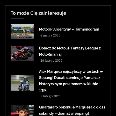
To może Cię zainteresuje
MotoGP Argentyny – Harmonogram
6 marca 2025
Dołącz do MotoGP Fantasy League z
MotoRmanią!
26 lutego 2025
Alex Márquez najszybszy w testach w
Sepang! Ducati dominuje, Yamaha z
historycznym przełomem w klubie
1:56.
7 lutego 2025
Quartararo pokonuje Márqueza o 0,051
sekundy – dramat w Sepang!