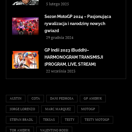
5 lutego 2025
Sezon MotoGP 2024 – Pasjonująca
rywalizacja i narodziny nowych
gwiazd
29 grudnia 2024
GP Indii 2023 (Buddh)–
HARMONOGRAM TRANSMISJI
[PROGRAM, LIVE, STREAM]
22 września 2023
AUSTIN
COTA
DANI PEDROSA
GP AMERYK
JORGE LORENZO
MARC MARQUEZ
MOTOGP
STEFAN BRADL
TEKSAS
TESTY
TESTY MOTOGP
TOR AMERYK
VALENTINO ROSSI