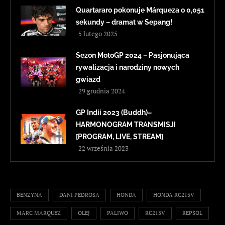
Quartararo pokonuje Márqueza o 0,051
sekundy – dramat w Sepang!
5 lutego 2025
Sezon MotoGP 2024 – Pasjonująca
rywalizacja i narodziny nowych
gwiazd
29 grudnia 2024
GP Indii 2023 (Buddh)–
HARMONOGRAM TRANSMISJI
[PROGRAM, LIVE, STREAM]
22 września 2023
BENZYNA
DANI PEDROSA
HONDA
HONDA RC213V
MARC MARQUEZ
OLEJ
PALIWO
RC213V
REPSOL