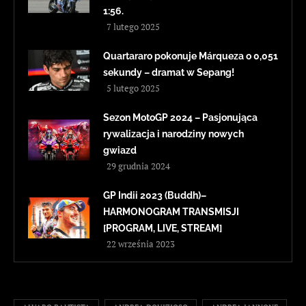
1:56.
7 lutego 2025
Quartararo pokonuje Márqueza o 0,051
sekundy – dramat w Sepang!
5 lutego 2025
Sezon MotoGP 2024 – Pasjonująca
rywalizacja i narodziny nowych
gwiazd
29 grudnia 2024
GP Indii 2023 (Buddh)–
HARMONOGRAM TRANSMISJI
[PROGRAM, LIVE, STREAM]
22 września 2023