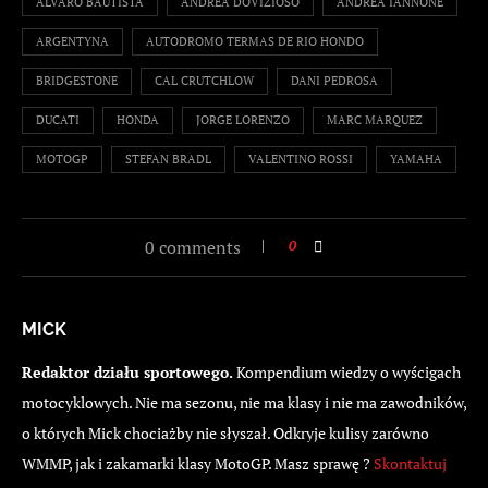
ALVARO BAUTISTA
ANDREA DOVIZIOSO
ANDREA IANNONE
ARGENTYNA
AUTODROMO TERMAS DE RIO HONDO
BRIDGESTONE
CAL CRUTCHLOW
DANI PEDROSA
DUCATI
HONDA
JORGE LORENZO
MARC MARQUEZ
MOTOGP
STEFAN BRADL
VALENTINO ROSSI
YAMAHA
0 comments
0
MICK
Redaktor działu sportowego.
Kompendium wiedzy o wyścigach
motocyklowych. Nie ma sezonu, nie ma klasy i nie ma zawodników,
o których Mick chociażby nie słyszał. Odkryje kulisy zarówno
WMMP, jak i zakamarki klasy MotoGP. Masz sprawę ?
Skontaktuj