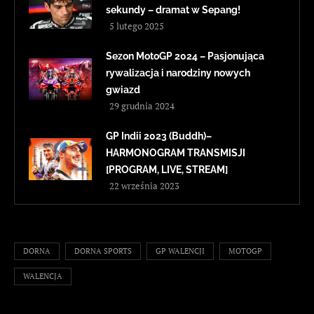
sekundy – dramat w Sepang!
5 lutego 2025
Sezon MotoGP 2024 – Pasjonująca
rywalizacja i narodziny nowych
gwiazd
29 grudnia 2024
GP Indii 2023 (Buddh)–
HARMONOGRAM TRANSMISJI
[PROGRAM, LIVE, STREAM]
22 września 2023
DORNA
DORNA SPORTS
GP WALENCJI
MOTOGP
WALENCJA