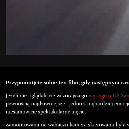
Przypomnijcie sobie ten film, gdy następnym raze
Jeżeli nie oglądaliście wczorajszego
wyścigu o GP Sa
pewnością najdziwniejsze i jedno z najbardziej emoc
niesamowicie spektakularne ujęcie.
Zamontowana na wahaczu kamera skierowana była w st