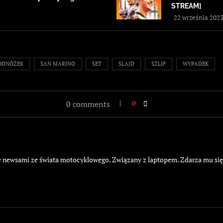
STREAM]
22 września 202
ODNÓŻEK
SAN MARINO
SET
SLAJD
SZLIF
WYPADEK
0 comments
0
żyje newsami ze świata motocyklowego. Związany z laptopem. Zdarza mu si