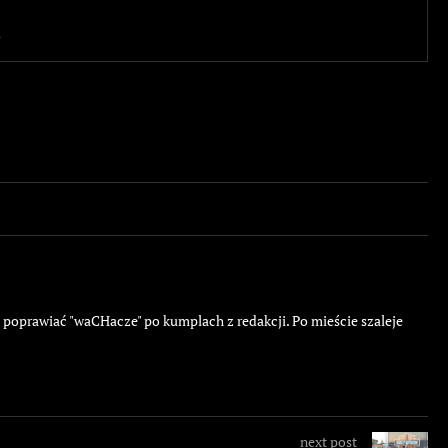
3
ę poprawiać "waCHacze" po kumplach z redakcji. Po mieście szaleje
next post