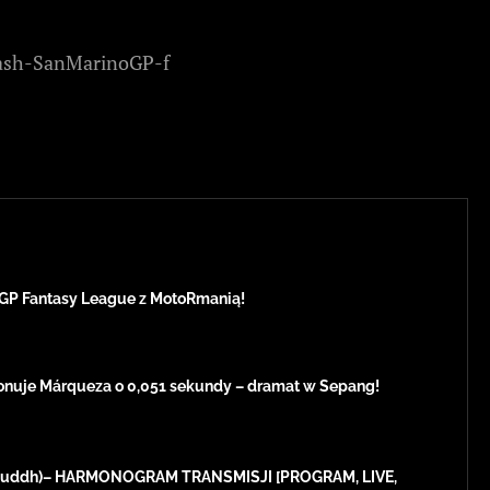
Crash-SanMarinoGP-f
GP Fantasy League z MotoRmanią!
onuje Márqueza o 0,051 sekundy – dramat w Sepang!
 (Buddh)– HARMONOGRAM TRANSMISJI [PROGRAM, LIVE,