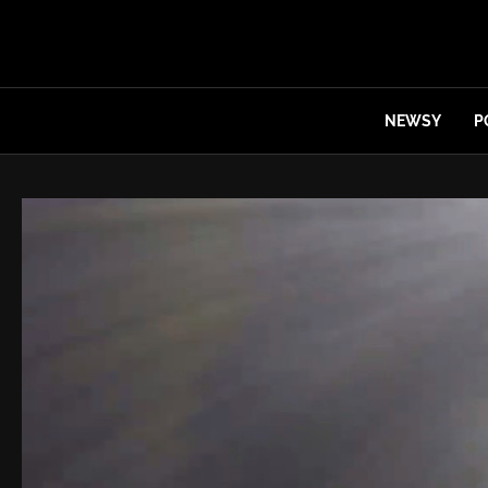
NEWSY
P