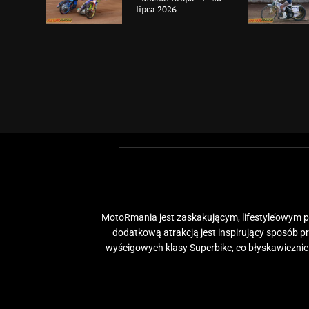
lipca 2026
MotoRmania jest zaskakującym, lifestyle’owym po
dodatkową atrakcją jest inspirujący sposób 
wyścigowych klasy Superbike, co błyskawiczni