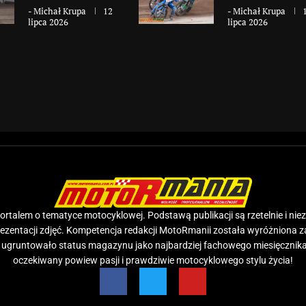
-
Michał Krupa
12
-
Michał Krupa
lipca 2026
lipca 2026
rtalem o tematyce motocyklowej. Podstawą publikacji są rzetelnie i nie
prezentacji zdjęć. Kompetencja redakcji MotoRmanii została wyróżniona 
e ugruntowało status magazynu jako najbardziej fachowego miesięcznika
oczekiwany powiew pasji i prawdziwie motocyklowego stylu życia!