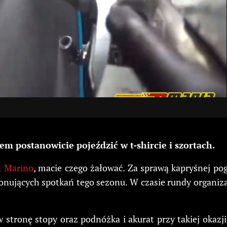
m postanowicie pojeździć w t-shircie i szortach.
n Marino
, macie czego żałować. Za sprawą kapryśnej po
jonujących spotkań tego sezonu. W czasie rundy organiz
ronę stopy oraz podnóżka i akurat przy takiej okazji z