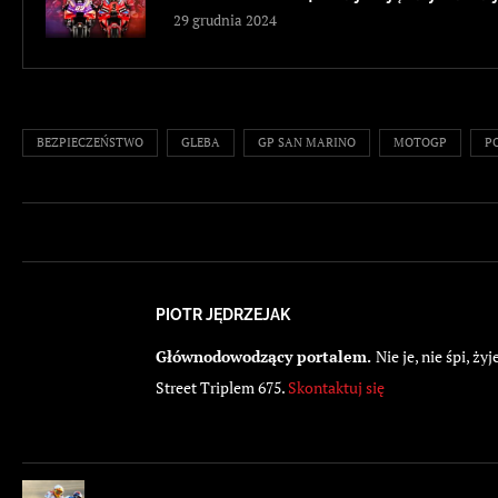
29 grudnia 2024
BEZPIECZEŃSTWO
GLEBA
GP SAN MARINO
MOTOGP
P
PIOTR JĘDRZEJAK
Głównodowodzący portalem.
Nie je, nie śpi, 
Street Triplem 675.
Skontaktuj się