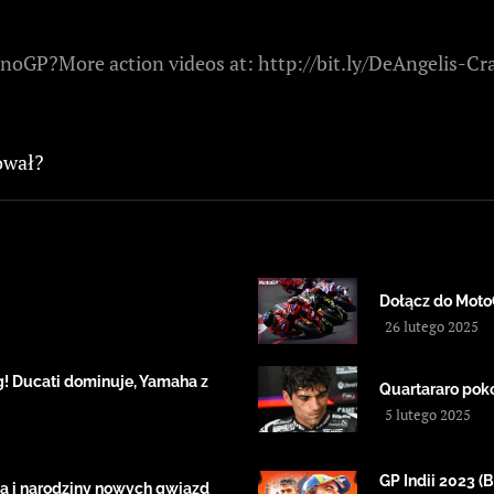
inoGP?More action videos at: http://bit.ly/DeAngelis-
cował?
Dołącz do Moto
26 lutego 2025
! Ducati dominuje, Yamaha z
Quartararo pok
5 lutego 2025
GP Indii 2023
a i narodziny nowych gwiazd