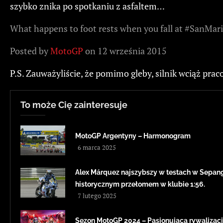
szybko znika po spotkaniu z asfaltem…
What happens to foot rests when you fall at #SanMar
Posted by
MotoGP
on 12 września 2015
P.S. Zauważyliście, że pomimo gleby, silnik wciąż pra
To może Cię zainteresuje
MotoGP Argentyny – Harmonogram
6 marca 2025
Alex Márquez najszybszy w testach w Sepang
historycznym przełomem w klubie 1:56.
7 lutego 2025
Sezon MotoGP 2024 – Pasjonująca rywalizacj