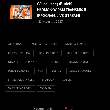
GP Indii 2023 (Buddh)–
HARMONOGRAM TRANSMISJI
[PROGRAM, LIVE, STREAM]
22 września 2023
ALEX RINS
ANDREA DOVIZIOSO
ANDREA IANNONE
CAL CRUTCHLOW
DANI PEDROSA
DANILO PETRUCCI
DUCATI
GP KATARU
HONDA
JOHANN ZARCO
JORGE LORENZO
KTM
LOSAIL
MARC MARQUEZ
MAVERICK VINALES
MOTOGP
SUZUKI
VALENTINO ROSSI
YAMAHA
0 comments
0