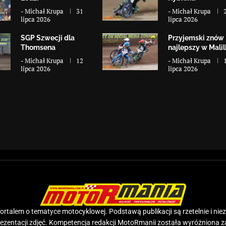
-
Michał Krupa
31
-
Michał Krupa
lipca 2026
lipca 2026
SGP Szwecji dla
Przyjemski znów
Thomsena
najlepszy w Malill
-
Michał Krupa
12
-
Michał Krupa
lipca 2026
lipca 2026
rtalem o tematyce motocyklowej. Podstawą publikacji są rzetelnie i nie
prezentacji zdjęć. Kompetencja redakcji MotoRmanii została wyróżniona 