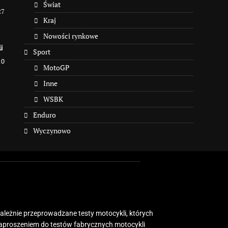
Świat
27
Kraj
Nowości rynkowe
i
Sport
10
MotoGP
Inne
WSBK
Enduro
Wyczynowo
zależnie przeprowadzane testy motocykli, których
zaproszeniem do testów fabrycznych motocykli