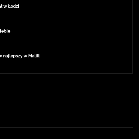
ł w Łodzi
siebie
 najlepszy w Malilli