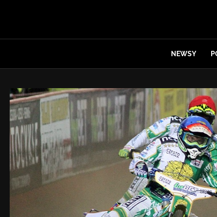
NEWSY
P