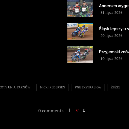
Andersen wygra
31 lipca 2026
Śląsk lepszy u 
20 lipca 2026
Przyjemski znów
10 lipca 2026
ZOTY UNIA TARNÓW
NICKI PEDERSEN
PGE EKSTRALIGA
ŻUŻEL
0 comments
0