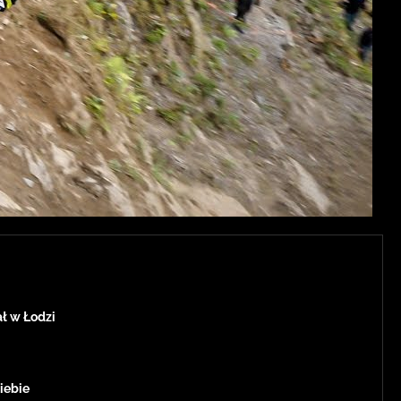
ł w Łodzi
siebie