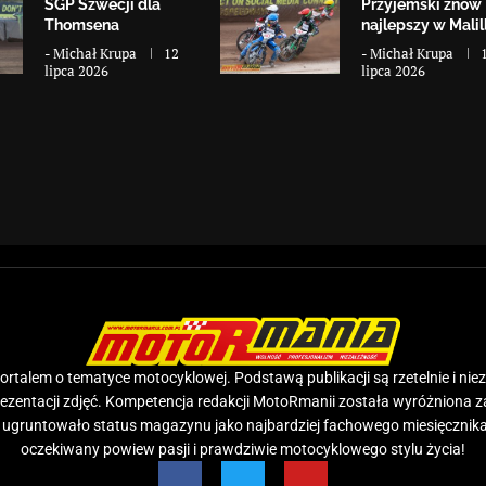
SGP Szwecji dla
Przyjemski znów
Thomsena
najlepszy w Malill
-
Michał Krupa
12
-
Michał Krupa
lipca 2026
lipca 2026
rtalem o tematyce motocyklowej. Podstawą publikacji są rzetelnie i nie
prezentacji zdjęć. Kompetencja redakcji MotoRmanii została wyróżniona 
e ugruntowało status magazynu jako najbardziej fachowego miesięcznika
oczekiwany powiew pasji i prawdziwie motocyklowego stylu życia!