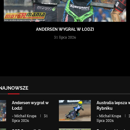
ANDERSEN WYGRAŁ W ŁODZI
31 lipca 2026
NAJNOWSZE
Andersen wygrał w
Australia lepsza 
Łodzi
Rybniku
-
Michał Krupa
31
-
Michał Krupa
lipca 2026
lipca 2026