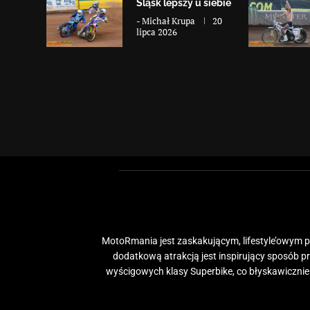
Śląsk lepszy u siebie
-
Michał Krupa
20
lipca 2026
MotoRmania jest zaskakującym, lifestyle’owym po
dodatkową atrakcją jest inspirujący sposób 
wyścigowych klasy Superbike, co błyskawiczni