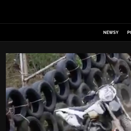
NEWSY
P