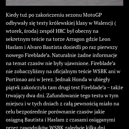
Kiedy tuż po zakończeniu sezonu MotoGP
odbywały się testy królewskiej klasy w Walencji (
wtorek, środa) zespół HRC był obecny na
sekretnym teście na torze Arragon gdzie Leon
Haslam i Alvaro Bautista dosiedli po raz pierwszy
nowego Fireblade’a. Naturalnie żadne informacje
na temat czasów nie były ujawnione. Fireblade’a
nie zobaczyliśmy na oficjalnym teście WSBK ani w
Portimao ani w Jerez. Jednak Honda w ubiegły
piątek zakończyła tam drugi test Fireblade’a – także
trwający dwa dni. Zafundowanie tego testu w tym
miejscu i w tych dniach z całą pewnością miało na
celu bezpośrednie porównanie czasów jakie
osiągną Bautista i Haslam z czasami osiąganymi
przez zawodników WSBK zaledwie kilka dni