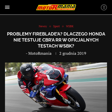
Newsy
Sport
WSBK
PROBLEMY FIREBLADE’A? DLACZEGO HONDA
NIE TESTUJE CBR’A RR W OFICJALNYCH
TESTACH WSBK?
-
MotoRmania
2 grudnia 2019