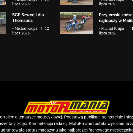
lipca 2026
lipca 2026
SGP Szwecji dla
Przyjemski znów
Thomsena
najlepszy w Malill
-
Michał Krupa
12
-
Michał Krupa
lipca 2026
lipca 2026
rtalem o tematyce motocyklowej. Podstawą publikacji są rzetelnie i nie
prezentacji zdjęć. Kompetencja redakcji MotoRmanii została wyróżniona 
e ugruntowało status magazynu jako najbardziej fachowego miesięcznika