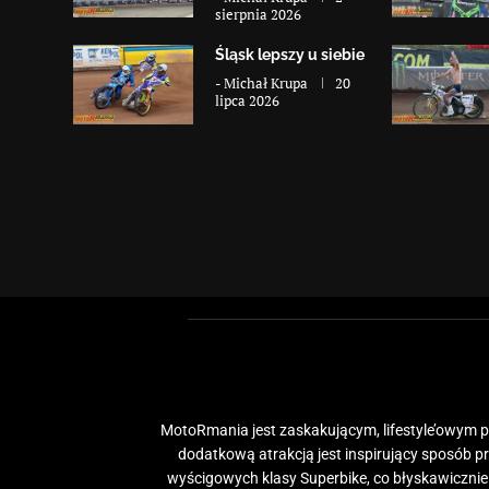
sierpnia 2026
Śląsk lepszy u siebie
-
Michał Krupa
20
lipca 2026
MotoRmania jest zaskakującym, lifestyle’owym po
dodatkową atrakcją jest inspirujący sposób 
wyścigowych klasy Superbike, co błyskawiczni