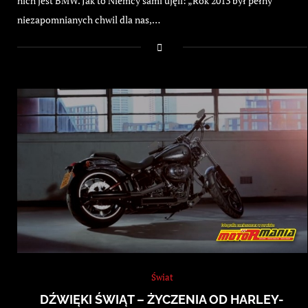
nich jest BMW. Jak to Niemcy sami ujęli: „Rok 2013 był pełny
niezapomnianych chwil dla nas,…
Świat
DŹWIĘKI ŚWIĄT – ŻYCZENIA OD HARLEY-