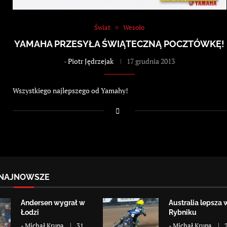
Świat
Wesoło
YAMAHA PRZESYŁA ŚWIĄTECZNĄ POCZTÓWKĘ!
-
Piotr Jędrzejak
17 grudnia 2013
Wszystkiego najlepszego od Yamahy!
NAJNOWSZE
Andersen wygrał w
Australia lepsza 
Łodzi
Rybniku
-
Michał Krupa
31
-
Michał Krupa