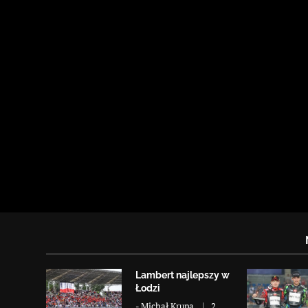
Lambert najlepszy w
Łodzi
-
Michał Krupa
2