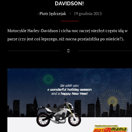
DAVIDSON!
-
Piotr Jędrzejak
19 grudnia 2013
Motocykle Harley-Davidson i cicha noc raczej niezbyt często idą w
parze (czy jest coś lepszego, niż nocna przejażdżka po mieście?).