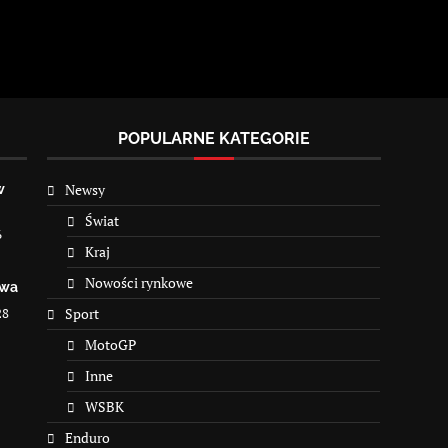
POPULARNE KATEGORIE
Newsy
w
Świat
6
Kraj
Nowości rynkowe
owa
28
Sport
MotoGP
Inne
WSBK
Enduro