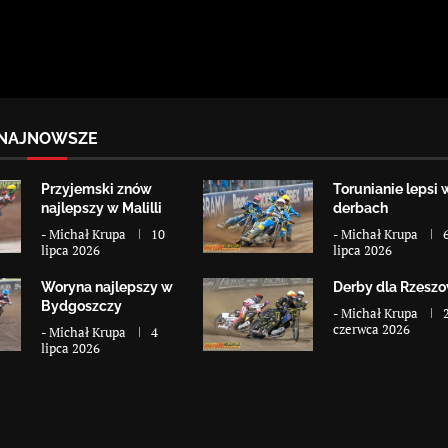
NAJNOWSZE
Przyjemski znów
Torunianie lepsi 
najlepszy w Malilli
derbach
-
Michał Krupa
10
-
Michał Krupa
lipca 2026
lipca 2026
Woryna najlepszy w
Derby dla Rzesz
Bydgoszczy
-
Michał Krupa
czerwca 2026
-
Michał Krupa
4
lipca 2026