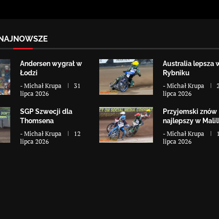
NAJNOWSZE
Andersen wygrał w
Australia lepsza 
Łodzi
Rybniku
-
Michał Krupa
31
-
Michał Krupa
lipca 2026
lipca 2026
SGP Szwecji dla
Przyjemski znów
Thomsena
najlepszy w Malill
-
Michał Krupa
12
-
Michał Krupa
lipca 2026
lipca 2026