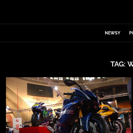
NEWSY
P
TAG:
W