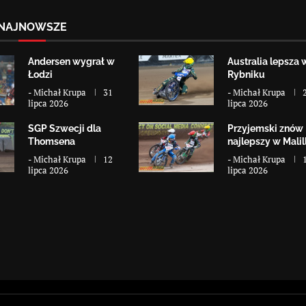
NAJNOWSZE
Andersen wygrał w
Australia lepsza 
Łodzi
Rybniku
-
Michał Krupa
31
-
Michał Krupa
lipca 2026
lipca 2026
SGP Szwecji dla
Przyjemski znów
Thomsena
najlepszy w Malill
-
Michał Krupa
12
-
Michał Krupa
lipca 2026
lipca 2026