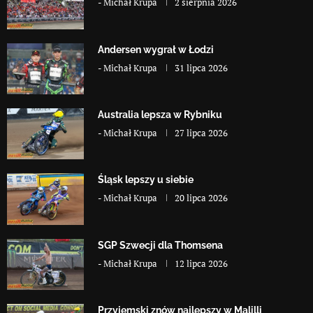
-
Michał Krupa
2 sierpnia 2026
Andersen wygrał w Łodzi
-
Michał Krupa
31 lipca 2026
Australia lepsza w Rybniku
-
Michał Krupa
27 lipca 2026
Śląsk lepszy u siebie
-
Michał Krupa
20 lipca 2026
SGP Szwecji dla Thomsena
-
Michał Krupa
12 lipca 2026
Przyjemski znów najlepszy w Malilli