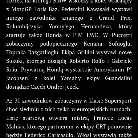
Torres, na którego BMW wskoczy z kolei wracający
z MotoGP Loris Baz. Pedercini Kawasaki wystawi
innego zawodnika znanego z Grand Prix,
Kolumbijczyka Yonny’ego Hernandeza, który
startuje także Hondą w FIM EWC. W Puccetti
zobaczymy podopiecznego Kenana Sofuoglu,
Topraka Razgatlioglu. Ekipa Grillini wystawi nowe
Suzuki, którego dosiądą Roberto Rolfo i Gabriele
Ruiu. Prywatną Hondą wystartuje Amerykanin PJ
Jacobsen, z kolei Yamahy ekipy Guandalini
dosiądzie Czech Ondrej Jezek.
Aż 30 zawodników zobaczymy w klasie Supersport
choć siedmiu z nich tylko w europejskich rundach.
Listę startową otwiera mistrz, Francuz Lucas
Mahias, którego partnerem w ekipy GRT ponownie
będzie Federico Caricasulo. Włosi wystawią także