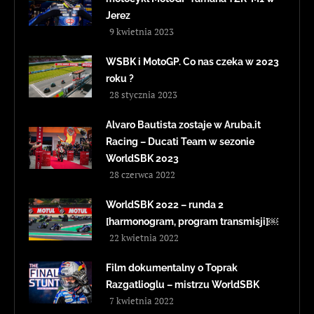
Jerez
9 kwietnia 2023
WSBK i MotoGP. Co nas czeka w 2023
roku ?
28 stycznia 2023
Alvaro Bautista zostaje w Aruba.it
Racing – Ducati Team w sezonie
WorldSBK 2023
28 czerwca 2022
WorldSBK 2022 – runda 2
[harmonogram, program transmisji]￼
22 kwietnia 2022
Film dokumentalny o Toprak
Razgatlioglu – mistrzu WorldSBK
7 kwietnia 2022